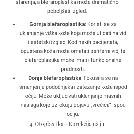
starenja, a blefaroplastika može dramatično
poboljšati izgled.
Gornja blefaroplastika
: Koristi se za
uklanjanje viška kože koja može uticati na vid
i estetski izgled. Kod nekih pacijenata,
opuštena koža može ometati periferni vid, te
blefaroplastika može imati i funkcionalne
prednosti.
Donja blefaroplastika
: Fokusira se na
smanjenje podočnjaka i zatezanje kože ispod
očiju. Može uključivati uklanjanje masnih
naslaga koje uzrokuju pojavu „vrećica“ ispod
očiju.
4. Otoplastika – Korekcija ušiju