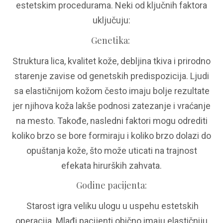
estetskim procedurama. Neki od ključnih faktora
uključuju:
Genetika
:
Struktura lica, kvalitet kože, debljina tkiva i prirodno
starenje zavise od genetskih predispozicija. Ljudi
sa elastičnijom kožom često imaju bolje rezultate
jer njihova koža lakše podnosi zatezanje i vraćanje
na mesto. Takođe, nasledni faktori mogu odrediti
koliko brzo se bore formiraju i koliko brzo dolazi do
opuštanja kože, što može uticati na trajnost
efekata hirurških zahvata.
Godine pacijenta
:
Starost igra veliku ulogu u uspehu estetskih
operacija. Mlađi pacijenti obično imaju elastičniju