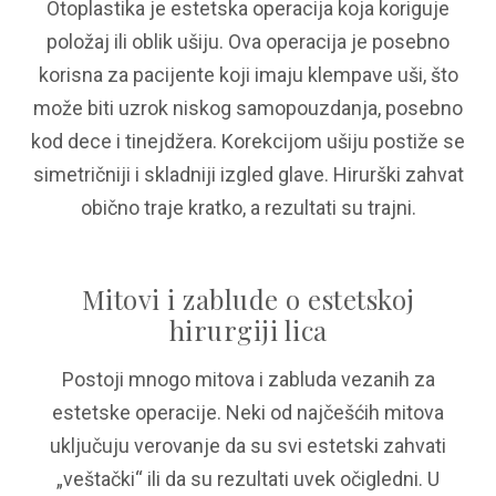
Otoplastika je estetska operacija koja koriguje
položaj ili oblik ušiju. Ova operacija je posebno
korisna za pacijente koji imaju klempave uši, što
može biti uzrok niskog samopouzdanja, posebno
kod dece i tinejdžera. Korekcijom ušiju postiže se
simetričniji i skladniji izgled glave. Hirurški zahvat
obično traje kratko, a rezultati su trajni.
Mitovi i zablude o estetskoj
hirurgiji lica
Postoji mnogo mitova i zabluda vezanih za
estetske operacije. Neki od najčešćih mitova
uključuju verovanje da su svi estetski zahvati
„veštački“ ili da su rezultati uvek očigledni. U