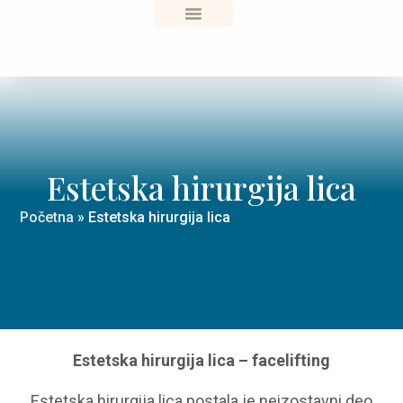
Sve o zdravlju
Estetska hirurgija lica
Početna
»
Estetska hirurgija lica
Estetska hirurgija lica – facelifting
Estetska hirurgija lica postala je neizostavni deo