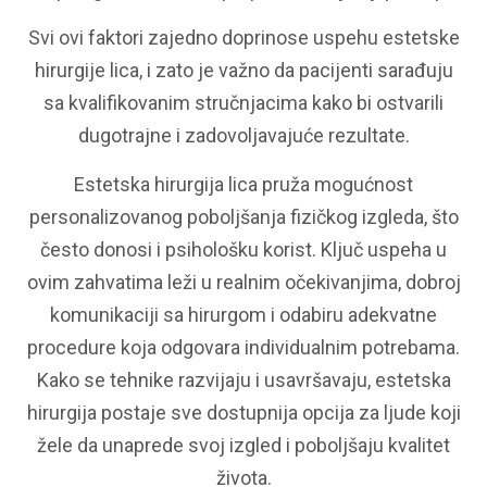
Svi ovi faktori zajedno doprinose uspehu estetske
hirurgije lica, i zato je važno da pacijenti sarađuju
sa kvalifikovanim stručnjacima kako bi ostvarili
dugotrajne i zadovoljavajuće rezultate.
Estetska hirurgija lica pruža mogućnost
personalizovanog poboljšanja fizičkog izgleda, što
često donosi i psihološku korist. Ključ uspeha u
ovim zahvatima leži u realnim očekivanjima, dobroj
komunikaciji sa hirurgom i odabiru adekvatne
procedure koja odgovara individualnim potrebama.
Kako se tehnike razvijaju i usavršavaju, estetska
hirurgija postaje sve dostupnija opcija za ljude koji
žele da unaprede svoj izgled i poboljšaju kvalitet
života.