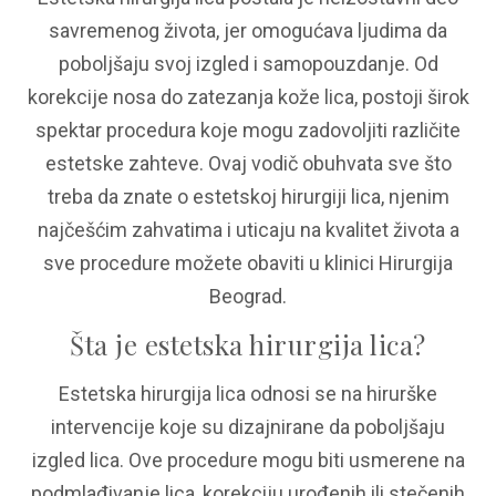
savremenog života, jer omogućava ljudima da
poboljšaju svoj izgled i samopouzdanje. Od
korekcije nosa do zatezanja kože lica, postoji širok
spektar procedura koje mogu zadovoljiti različite
estetske zahteve. Ovaj vodič obuhvata sve što
treba da znate o estetskoj hirurgiji lica, njenim
najčešćim zahvatima i uticaju na kvalitet života a
sve procedure možete obaviti u klinici Hirurgija
Beograd.
Šta je estetska hirurgija lica?
Estetska hirurgija lica odnosi se na hirurške
intervencije koje su dizajnirane da poboljšaju
izgled lica. Ove procedure mogu biti usmerene na
podmlađivanje lica, korekciju urođenih ili stečenih