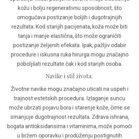
kožu i bolju regenerativnu sposobnost, što
omogućava postizanje boljih i dugotrajnijih
rezultata. Kod starijih pacijenata, koža može biti
tanja i manje elastična, što može ograničiti
postizanje željenih efekata. Ipak, pažljiv odabir
procedure i iskusna ruka hirurga mogu značajno
poboljšati rezultate čak i kod starijih osoba.
Navike i stil života
:
Životne navike mogu značajno uticati na uspeh i
trajnost estetskih procedura. Izlaganje suncu
može ubrzati pojavu bora i starenje kože, čime se
smanjuje dugotrajnost rezultata. Zdrava ishrana,
bogata antioksidansima i vitaminima, može pomoći
u bržem oporavku i produženju postignutih