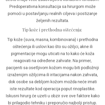
Predoperativna konsultacija sa hirurgom može
pomoći u postavljanju realnih ciljeva i postizanje
željenih rezultata.
Tip kože i prethodna oštećenja
:
Tip kože (suva, masna, kombinovana) i prethodna
oštećenja ili uslovi kao što su ožiljci, akne ili
pigmentacije mogu uticati na to kako će koža
reagovati na određene zahvate. Na primer,
pacijenti sa osetljivom kožom mogu biti podložniji
izraženijim ožiljcima ili iritacijama nakon zahvata,
dok osobe sa debljom kožom možda neće imati
iste rezultate kod operacija poput rinoplastike.
Iskusni hirurg će uzeti u obzir sve ove faktore kako
bi prilagodio tehniku i preporučio najbolji pristup.