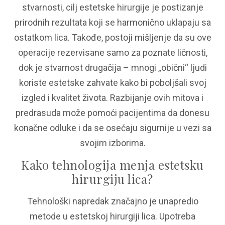
stvarnosti, cilj estetske hirurgije je postizanje
prirodnih rezultata koji se harmonično uklapaju sa
ostatkom lica. Takođe, postoji mišljenje da su ove
operacije rezervisane samo za poznate ličnosti,
dok je stvarnost drugačija – mnogi „obični“ ljudi
koriste estetske zahvate kako bi poboljšali svoj
izgled i kvalitet života. Razbijanje ovih mitova i
predrasuda može pomoći pacijentima da donesu
konačne odluke i da se osećaju sigurnije u vezi sa
svojim izborima.
Kako tehnologija menja estetsku
hirurgiju lica?
Tehnološki napredak značajno je unapredio
metode u estetskoj hirurgiji lica. Upotreba