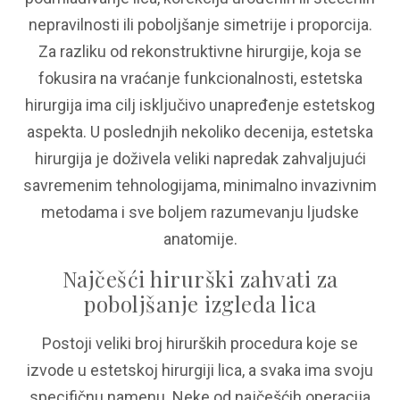
nepravilnosti ili poboljšanje simetrije i proporcija.
Za razliku od rekonstruktivne hirurgije, koja se
fokusira na vraćanje funkcionalnosti, estetska
hirurgija ima cilj isključivo unapređenje estetskog
aspekta. U poslednjih nekoliko decenija, estetska
hirurgija je doživela veliki napredak zahvaljujući
savremenim tehnologijama, minimalno invazivnim
metodama i sve boljem razumevanju ljudske
anatomije.
Najčešći hirurški zahvati za
poboljšanje izgleda lica
Postoji veliki broj hirurških procedura koje se
izvode u estetskoj hirurgiji lica, a svaka ima svoju
specifičnu namenu. Neke od najčešćih operacija