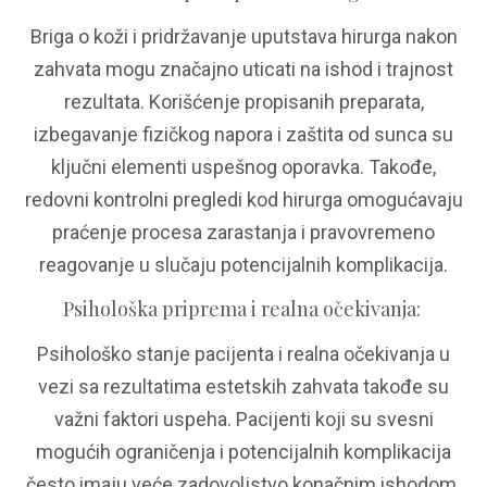
Briga o koži i pridržavanje uputstava hirurga nakon
zahvata mogu značajno uticati na ishod i trajnost
rezultata. Korišćenje propisanih preparata,
izbegavanje fizičkog napora i zaštita od sunca su
ključni elementi uspešnog oporavka. Takođe,
redovni kontrolni pregledi kod hirurga omogućavaju
praćenje procesa zarastanja i pravovremeno
reagovanje u slučaju potencijalnih komplikacija.
Psihološka priprema i realna očekivanja
:
Psihološko stanje pacijenta i realna očekivanja u
vezi sa rezultatima estetskih zahvata takođe su
važni faktori uspeha. Pacijenti koji su svesni
mogućih ograničenja i potencijalnih komplikacija
često imaju veće zadovoljstvo konačnim ishodom.