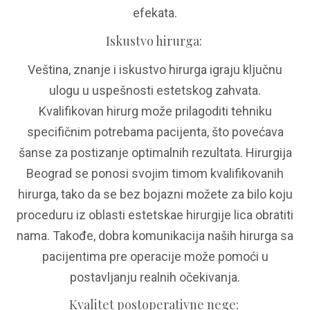
efekata.
Iskustvo hirurga
:
Veština, znanje i iskustvo hirurga igraju ključnu
ulogu u uspešnosti estetskog zahvata.
Kvalifikovan hirurg može prilagoditi tehniku
specifičnim potrebama pacijenta, što povećava
šanse za postizanje optimalnih rezultata. Hirurgija
Beograd se ponosi svojim timom kvalifikovanih
hirurga, tako da se bez bojazni možete za bilo koju
proceduru iz oblasti estetskae hirurgije lica obratiti
nama. Takođe, dobra komunikacija naših hirurga sa
pacijentima pre operacije može pomoći u
postavljanju realnih očekivanja.
Kvalitet postoperativne nege
: