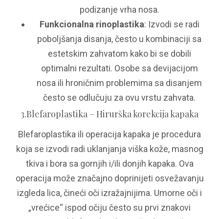
podizanje vrha nosa.
Funkcionalna rinoplastika
: Izvodi se radi
poboljšanja disanja, često u kombinaciji sa
estetskim zahvatom kako bi se dobili
optimalni rezultati. Osobe sa devijacijom
nosa ili hroničnim problemima sa disanjem
često se odlučuju za ovu vrstu zahvata.
3.Blefaroplastika – Hirurška korekcija kapaka
Blefaroplastika ili operacija kapaka je procedura
koja se izvodi radi uklanjanja viška kože, masnog
tkiva i bora sa gornjih i/ili donjih kapaka. Ova
operacija može značajno doprinijeti osvežavanju
izgleda lica, čineći oči izražajnijima. Umorne oči i
„vrećice“ ispod očiju često su prvi znakovi