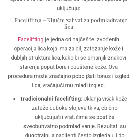
uključuju:
1. Facelifting – Ključni zahvat za podmlađivanje
lica
Facelifting
je jedna od najčešće izvođenih
operacija lica koja ima za cilj zatezanje kože i
dubljih struktura lica, kako bi se smanjili znakovi
starenja poput bora i opuštene kože. Ova
procedura može značajno poboljšati tonus i izgled
lica, vraćajući mu mlađi izgled.
Tradicionalni facelifting
: Uklanja višak kože i
zateže duboke slojeve tkiva, obično
uključujući i vrat, čime se postiže
sveobuhvatno podmlađivanje. Rezultati su
dugotrajni, a pacijenti često izgledaju i do