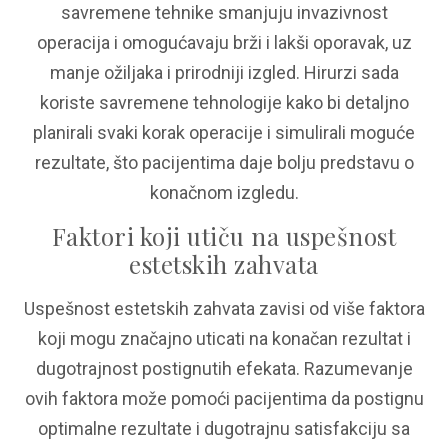
savremene tehnike smanjuju invazivnost
operacija i omogućavaju brži i lakši oporavak, uz
manje ožiljaka i prirodniji izgled. Hirurzi sada
koriste savremene tehnologije kako bi detaljno
planirali svaki korak operacije i simulirali moguće
rezultate, što pacijentima daje bolju predstavu o
konačnom izgledu.
Faktori koji utiču na uspešnost
estetskih zahvata
Uspešnost estetskih zahvata zavisi od više faktora
koji mogu značajno uticati na konačan rezultat i
dugotrajnost postignutih efekata. Razumevanje
ovih faktora može pomoći pacijentima da postignu
optimalne rezultate i dugotrajnu satisfakciju sa