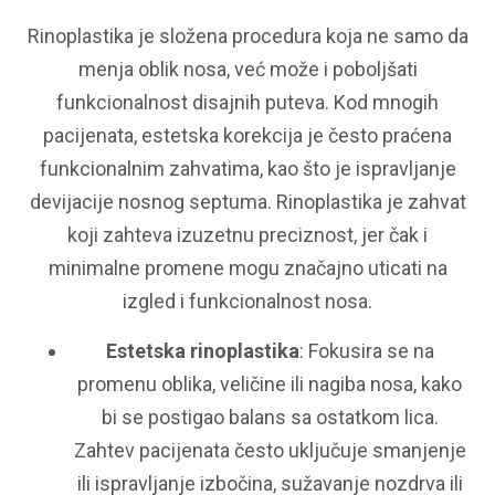
Rinoplastika je složena procedura koja ne samo da
menja oblik nosa, već može i poboljšati
funkcionalnost disajnih puteva. Kod mnogih
pacijenata, estetska korekcija je često praćena
funkcionalnim zahvatima, kao što je ispravljanje
devijacije nosnog septuma. Rinoplastika je zahvat
koji zahteva izuzetnu preciznost, jer čak i
minimalne promene mogu značajno uticati na
izgled i funkcionalnost nosa.
Estetska rinoplastika
: Fokusira se na
promenu oblika, veličine ili nagiba nosa, kako
bi se postigao balans sa ostatkom lica.
Zahtev pacijenata često uključuje smanjenje
ili ispravljanje izbočina, sužavanje nozdrva ili