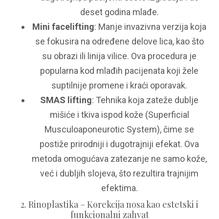
deset godina mlađe.
Mini facelifting
: Manje invazivna verzija koja
se fokusira na određene delove lica, kao što
su obrazi ili linija vilice. Ova procedura je
popularna kod mlađih pacijenata koji žele
suptilnije promene i kraći oporavak.
SMAS lifting
: Tehnika koja zateže dublje
mišiće i tkiva ispod kože (Superficial
Musculoaponeurotic System), čime se
postiže prirodniji i dugotrajniji efekat. Ova
metoda omogućava zatezanje ne samo kože,
već i dubljih slojeva, što rezultira trajnijim
efektima.
2. Rinoplastika – Korekcija nosa kao estetski i
funkcionalni zahvat