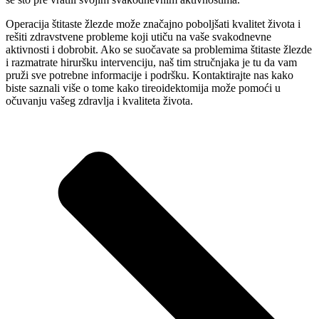
Operacija štitaste žlezde može značajno poboljšati kvalitet života i
rešiti zdravstvene probleme koji utiču na vaše svakodnevne
aktivnosti i dobrobit. Ako se suočavate sa problemima štitaste žlezde
i razmatrate hiruršku intervenciju, naš tim stručnjaka je tu da vam
pruži sve potrebne informacije i podršku. Kontaktirajte nas kako
biste saznali više o tome kako tireoidektomija može pomoći u
očuvanju vašeg zdravlja i kvaliteta života.