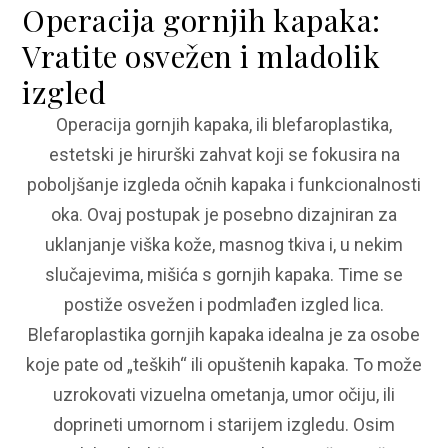
Operacija gornjih kapaka:
Vratite osvežen i mladolik
izgled
Operacija gornjih kapaka, ili blefaroplastika,
estetski je hirurški zahvat koji se fokusira na
poboljšanje izgleda očnih kapaka i funkcionalnosti
oka. Ovaj postupak je posebno dizajniran za
uklanjanje viška kože, masnog tkiva i, u nekim
slučajevima, mišića s gornjih kapaka. Time se
postiže osvežen i podmlađen izgled lica.
Blefaroplastika gornjih kapaka idealna je za osobe
koje pate od „teških“ ili opuštenih kapaka. To može
uzrokovati vizuelna ometanja, umor očiju, ili
doprineti umornom i starijem izgledu. Osim