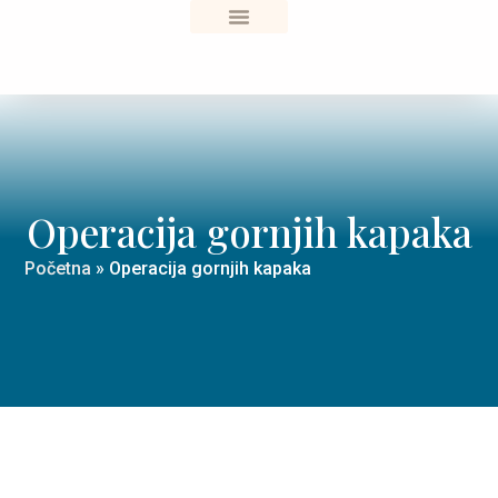
Sve o zdravlju
Operacija gornjih kapaka
Početna
»
Operacija gornjih kapaka