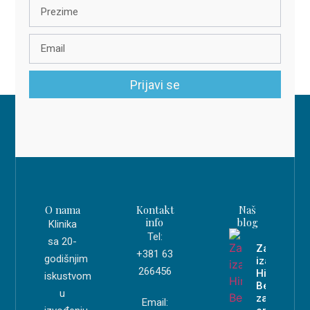
Prijavi se
O nama
Kontakt
Naš
info
blog
Klinika
Tel:
sa 20-
Zašto
+381 63
godišnjim
izabrati
266456
Hirurgiju
iskustvom
Beograd
u
za
Email: