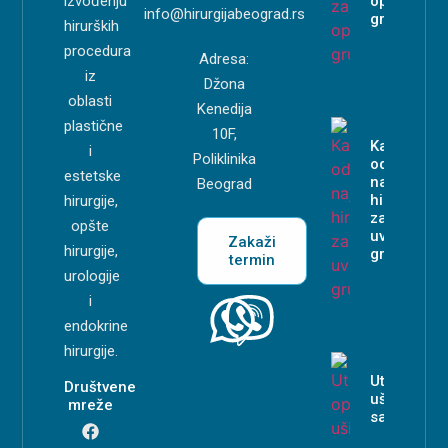
izvođenju
operaciju
info@hirurgijabeograd.rs
grudi?
hirurških
procedura
Adresa:
iz
Džona
oblasti
Kenedija
plastične
10F,
Kako
i
Poliklinika
odabrati
estetske
najboljeg
Beograd
hirurga
hirurgije,
za
opšte
uvećanje
Zakaži
hirurgije,
grudi?
termin
urologije
i
endokrine
hirurgije.
Uticaj oper
Društvene
ušiju na
mreže
samopouz