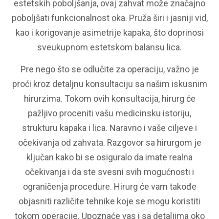
estetskih poboljšanja, ovaj zahvat može značajno
poboljšati funkcionalnost oka. Pruža širi i jasniji vid,
kao i korigovanje asimetrije kapaka, što doprinosi
sveukupnom estetskom balansu lica.
Pre nego što se odlučite za operaciju, važno je
proći kroz detaljnu konsultaciju sa našim iskusnim
hirurzima. Tokom ovih konsultacija, hirurg će
pažljivo proceniti vašu medicinsku istoriju,
strukturu kapaka i lica. Naravno i vaše ciljeve i
očekivanja od zahvata. Razgovor sa hirurgom je
ključan kako bi se osiguralo da imate realna
očekivanja i da ste svesni svih mogućnosti i
ograničenja procedure. Hirurg će vam takođe
objasniti različite tehnike koje se mogu koristiti
tokom operacije. Upoznaće vas i sa detaljima oko