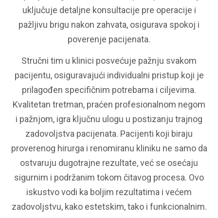
uključuje detaljne konsultacije pre operacije i
pažljivu brigu nakon zahvata, osigurava spokoj i
poverenje pacijenata.
Stručni tim u klinici posvećuje pažnju svakom
pacijentu, osiguravajući individualni pristup koji je
prilagođen specifičnim potrebama i ciljevima.
Kvalitetan tretman, praćen profesionalnom negom
i pažnjom, igra ključnu ulogu u postizanju trajnog
zadovoljstva pacijenata. Pacijenti koji biraju
proverenog hirurga i renomiranu kliniku ne samo da
ostvaruju dugotrajne rezultate, već se osećaju
sigurnim i podržanim tokom čitavog procesa. Ovo
iskustvo vodi ka boljim rezultatima i većem
zadovoljstvu, kako estetskim, tako i funkcionalnim.