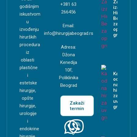
Zašto
+381 63
godišnjim
izabrati
266456
Hirurgiju
iskustvom
Beograd
u
za
Email:
izvođenju
operaciju
info@hirurgijabeograd.rs
grudi?
hirurških
procedura
Adresa:
iz
Džona
oblasti
Kenedija
plastične
10F,
Kako
i
Poliklinika
odabrati
estetske
najboljeg
Beograd
hirurga
hirurgije,
za
opšte
uvećanje
Zakaži
hirurgije,
grudi?
termin
urologije
i
endokrine
hirurgije.