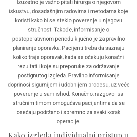
Izuzetno je važno pitati hirurga o njegovom
iskustvu, dosadašnjim radovima i metodama koje
koristi kako bi se steklo poverenje u njegovu
stručnost. Takođe, informisanje o
postoperativnom periodu ključno je za pravilno
planiranje oporavka. Pacijenti treba da saznaju
koliko traje oporavak, kada se očekuju konačni
rezultati i koje su preporuke za održavanje
postignutog izgleda. Pravilno informisanje
doprinosi sigurnijem i udobnijem procesu, uz veće
poverenje u sam ishod. Konačno, razgovor sa
stručnim timom omogućava pacijentima da se
osećaju podržano i spremno za svaki korak
operacije.
Kako izgleda individualni pristup u