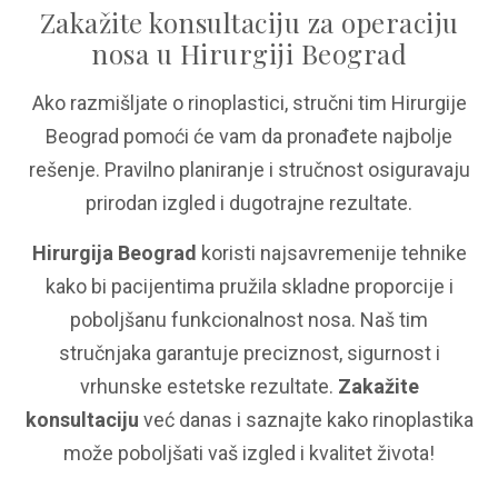
Zakažite konsultaciju za operaciju
nosa u Hirurgiji Beograd
Ako razmišljate o rinoplastici, stručni tim Hirurgije
Beograd pomoći će vam da pronađete najbolje
rešenje. Pravilno planiranje i stručnost osiguravaju
prirodan izgled i dugotrajne rezultate.
Hirurgija Beograd
koristi najsavremenije tehnike
kako bi pacijentima pružila skladne proporcije i
poboljšanu funkcionalnost nosa. Naš tim
stručnjaka garantuje preciznost, sigurnost i
vrhunske estetske rezultate.
Zakažite
konsultaciju
već danas i saznajte kako rinoplastika
može poboljšati vaš izgled i kvalitet života!