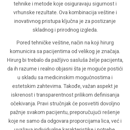
tehnike i metode koje osiguravaju sigurnost i
vrhunske rezultate. Ova kombinacija veštine i
inovativnog pristupa ključna je za postizanje
skladnog i prirodnog izgleda.
Pored tehničke veštine, način na koji hirurg
komunicira sa pacijentima od velikog je značaja.
Hirurg bi trebalo da pažljivo sasluša želje pacijenta,
da ih razume i realno objasni šta je moguće postići
u skladu sa medicinskim mogućnostima i
estetskim zahtevima. Takođe, važan aspekt je
iskrenost i transparentnost prilikom definisanja
očekivanja. Pravi stručnjak će posvetiti dovoljno
pažnje svakom pacijentu, preporučujući rešenje
koje ne samo da odgovara proporcijama lica, već i
uvažava individualne karakteristike i potrebe.