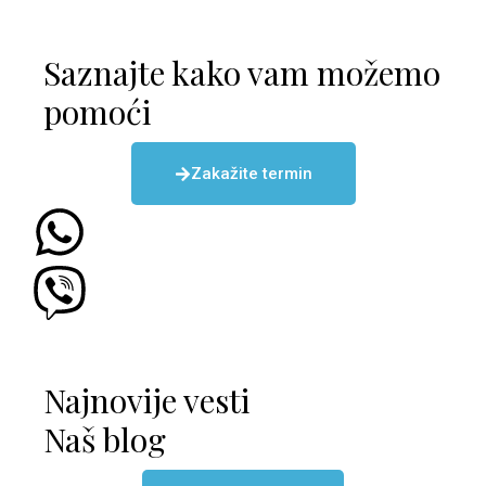
Saznajte kako vam možemo
pomoći
Zakažite termin
Najnovije vesti
Naš blog