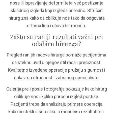
nosa ili ispravljanje deformiteta, već postizanje
skladnog izgleda koji izgleda prirodno. Stručan
hirurg zna kako da oblikuje nos tako da odgovara
crtama lica i očuva harmoniju.
Zašto su raniji rezultati važni pri
odabiru hirurga?
Pregled ranijih radova hirurga pomaže pacijentima
da steknu uvid u njegov stil rada i preciznost.
Kvalitetno izvedene operacije pružaju sigurnost i
dokaz su stručnosti izabranog specijaliste.
Galerija pre i posle fotografija pokazuje kako hirurg
oblikuje nos i koliko prirodni izgled postiže.
Pacijenti treba da analiziraju primere operacija
kako bi stekli jasnu sliku o mogućim rezultatima.