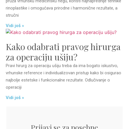
pruža vrhunsku medicinsku negu, koristi najnaprednije tehnike
rinoplastike i omogućava prirodne i harmonične rezultate, a
stručni
Vidi još »
Kako odabrati pravog hirurga
za operaciju ušiju?
Pravi hirurg za operaciju ušiju treba da ima bogato iskustvo,
vrhunske reference i individualizovan pristup kako bi osigurao
najbolje estetske i funkcionalne rezultate. Odlučivanje o
operaciji
Vidi još »
Prijavi se za posebne