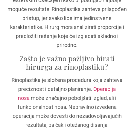
estetskim osećajem kako bi postigao najbolje
moguće rezultate. Rinoplastika zahteva prilagođen
pristup, jer svako lice ima jedinstvene
karakteristike. Hirurg mora analizirati proporcije i
predložiti rešenje koje će izgledati skladno i
prirodno.
Zašto je važno pažljivo birati
hirurga za rinoplastiku?
Rinoplastika je složena procedura koja zahteva
preciznost i detaljno planiranje.
Operacija
nosa
može značajno poboljšati izgled, ali i
funkcionalnost nosa. Nepravilno izvedena
operacija može dovesti do nezadovoljavajućih
rezultata, pa čak i otežanog disanja.