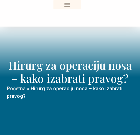
Sve o zdravlju
Hirurg za operaciju nosa
– kako izabrati pravog?
Početna
»
Hirurg za operaciju nosa – kako izabrati
pravog?