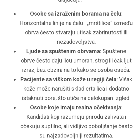
Osobe sa izraženim borama na čelu
:
Horizontalne linije na čelu i „mrštilice“ između
obrva često stvaraju utisak zabrinutosti ili
nezadovoljstva.
Ljude sa spuštenim obrvama
: Spuštene
obrve često daju licu umoran, strog ili čak ljut
izraz, bez obzira na to kako se osoba oseća.
Pacijente sa viškom kože u regiji čela
: Višak
kože može narušiti sklad crta lica i dodatno
istaknuti bore, što utiče na celokupan izgled.
Osobe koje imaju realna očekivanja
:
Kandidati koji razumeju prirodu zahvata i
očekuju suptilno, ali vidljivo poboljšanje često
su najzadovoljniji rezultatima.