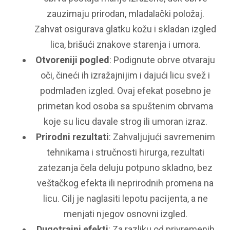
zauzimaju prirodan, mladalački položaj.
Zahvat osigurava glatku kožu i skladan izgled
lica, brišući znakove starenja i umora.
Otvoreniji pogled
: Podignute obrve otvaraju
oči, čineći ih izražajnijim i dajući licu svež i
podmlađen izgled. Ovaj efekat posebno je
primetan kod osoba sa spuštenim obrvama
koje su licu davale strog ili umoran izraz.
Prirodni rezultati
: Zahvaljujući savremenim
tehnikama i stručnosti hirurga, rezultati
zatezanja čela deluju potpuno skladno, bez
veštačkog efekta ili neprirodnih promena na
licu. Cilj je naglasiti lepotu pacijenta, a ne
menjati njegov osnovni izgled.
Dugotrajni efekti
: Za razliku od privremenih