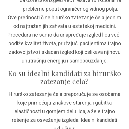
da osvežava izgled već i rešava funkcionalne
probleme poput ograničenog vidnog polja.
Ove prednosti čine hirurško zatezanje čela jednim
od najtraženijih zahvata u estetskoj medicini.
Procedura ne samo da unapređuje izgled lica već i
podiže kvalitet života, pružajući pacijentima trajno
zadovoljstvo i skladan izgled koji oslikava njihovu
unutrašnju energiju i samopouzdanje.
Ko su idealni kandidati za hirurško
zatezanje čela?
Hirurško zatezanje čela preporučuje se osobama
koje primećuju znakove starenja i gubitka
elastičnosti u gornjem delu lica, a žele trajno
rešenje za osveženje izgleda. Idealni kandidati
uključuju: