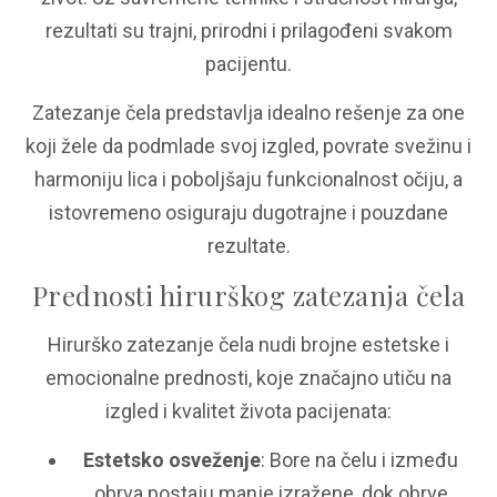
rezultati su trajni, prirodni i prilagođeni svakom
pacijentu.
Zatezanje čela predstavlja idealno rešenje za one
koji žele da podmlade svoj izgled, povrate svežinu i
harmoniju lica i poboljšaju funkcionalnost očiju, a
istovremeno osiguraju dugotrajne i pouzdane
rezultate.
Prednosti hirurškog zatezanja čela
Hirurško zatezanje čela nudi brojne estetske i
emocionalne prednosti, koje značajno utiču na
izgled i kvalitet života pacijenata:
Estetsko osveženje
: Bore na čelu i između
obrva postaju manje izražene, dok obrve