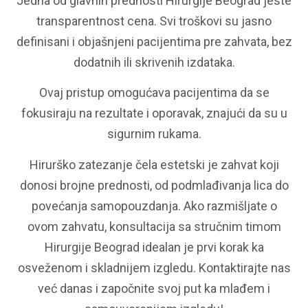
Jedna od glavnih prednosti Hirurgije Beograd jeste
transparentnost cena. Svi troškovi su jasno
definisani i objašnjeni pacijentima pre zahvata, bez
dodatnih ili skrivenih izdataka.
Ovaj pristup omogućava pacijentima da se
fokusiraju na rezultate i oporavak, znajući da su u
sigurnim rukama.
Hirurško zatezanje čela estetski je zahvat koji
donosi brojne prednosti, od podmlađivanja lica do
povećanja samopouzdanja. Ako razmišljate o
ovom zahvatu, konsultacija sa stručnim timom
Hirurgije Beograd idealan je prvi korak ka
osveženom i skladnijem izgledu. Kontaktirajte nas
već danas i započnite svoj put ka mlađem i