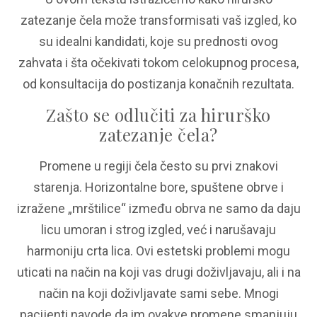
zatezanje čela može transformisati vaš izgled, ko
su idealni kandidati, koje su prednosti ovog
zahvata i šta očekivati tokom celokupnog procesa,
od konsultacija do postizanja konačnih rezultata.
Zašto se odlučiti za hirurško
zatezanje čela?
Promene u regiji čela često su prvi znakovi
starenja. Horizontalne bore, spuštene obrve i
izražene „mrštilice“ između obrva ne samo da daju
licu umoran i strog izgled, već i narušavaju
harmoniju crta lica. Ovi estetski problemi mogu
uticati na način na koji vas drugi doživljavaju, ali i na
način na koji doživljavate sami sebe. Mnogi
pacijenti navode da im ovakve promene smanjuju