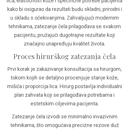
lica, elastičnost kože i specifične potrebe pacijenta
kako bi osigurao da rezultati budu skladni, prirodni i
u skladu s očekivanjima. Zahvaljujući modernim
tehnikama, zatezanje čela prilagođava se svakom
pacijentu, pružajući dugotrajne rezultate koji
značajno unapređuju kvalitet života.
Proces hirurškog zatezanja čela
Prvi korak je zakazivanje konsultacija sa hirurgom,
tokom kojih se detaljno procenjuje stanje kože,
mišića i proporcija lica. Hirurg postavlja individualni
plan zahvata koji se prilagođava potrebama i
estetskim ciljevima pacijenta.
Zatezanje čela izvodi se minimalno invazivnim
tehnikama, što omogućava precizne rezove duž