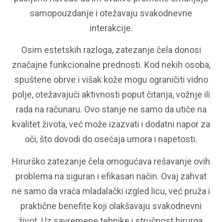
samopouzdanje i otežavaju svakodnevne
interakcije.
Osim estetskih razloga, zatezanje čela donosi
značajne funkcionalne prednosti. Kod nekih osoba,
spuštene obrve i višak kože mogu ograničiti vidno
polje, otežavajući aktivnosti poput čitanja, vožnje ili
rada na računaru. Ovo stanje ne samo da utiče na
kvalitet života, već može izazvati i dodatni napor za
oči, što dovodi do osećaja umora i napetosti.
Hirurško zatezanje čela omogućava rešavanje ovih
problema na siguran i efikasan način. Ovaj zahvat
ne samo da vraća mladalački izgled licu, već pruža i
praktične benefite koji olakšavaju svakodnevni
život. Uz savremene tehnike i stručnost hirurga,