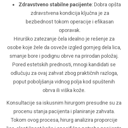
Zdravstveno stabilne pacijente
: Dobra opšta
zdravstvena kondicija ključna je za
bezbednost tokom operacije i efikasan
oporavak.
Hirurško zatezanje čela idealno je rešenje za
osobe koje žele da osveže izgled gornjeg dela lica,
smanje bore i podignu obrve na prirodan položaj.
Pored estetskih prednosti, mnogi kandidati se
odlučuju za ovaj zahvat zbog praktičnih razloga,
poput poboljšanja vidnog polja kod spuštenih
obrva ili viška kože.
Konsultacije sa iskusnim hirurgom presudne su za
procenu stanja pacijenta i planiranje zahvata.
Tokom ovog procesa, hirurg analizira proporcije