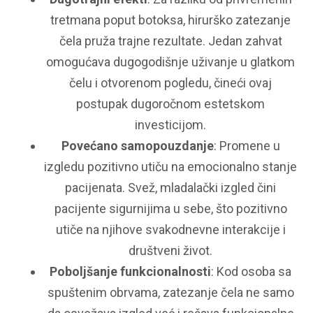
tretmana poput botoksa, hirurško zatezanje
čela pruža trajne rezultate. Jedan zahvat
omogućava dugogodišnje uživanje u glatkom
čelu i otvorenom pogledu, čineći ovaj
postupak dugoročnom estetskom
investicijom.
Povećano samopouzdanje
: Promene u
izgledu pozitivno utiču na emocionalno stanje
pacijenata. Svež, mladalački izgled čini
pacijente sigurnijima u sebe, što pozitivno
utiče na njihove svakodnevne interakcije i
društveni život.
Poboljšanje funkcionalnosti
: Kod osoba sa
spuštenim obrvama, zatezanje čela ne samo