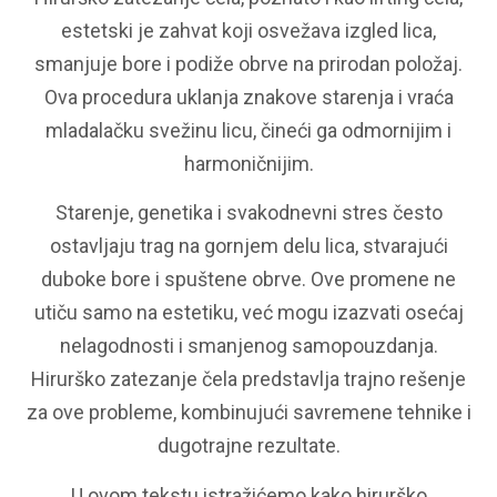
estetski je zahvat koji osvežava izgled lica,
smanjuje bore i podiže obrve na prirodan položaj.
Ova procedura uklanja znakove starenja i vraća
mladalačku svežinu licu, čineći ga odmornijim i
harmoničnijim.
Starenje, genetika i svakodnevni stres često
ostavljaju trag na gornjem delu lica, stvarajući
duboke bore i spuštene obrve. Ove promene ne
utiču samo na estetiku, već mogu izazvati osećaj
nelagodnosti i smanjenog samopouzdanja.
Hirurško zatezanje čela predstavlja trajno rešenje
za ove probleme, kombinujući savremene tehnike i
dugotrajne rezultate.
U ovom tekstu istražićemo kako hirurško