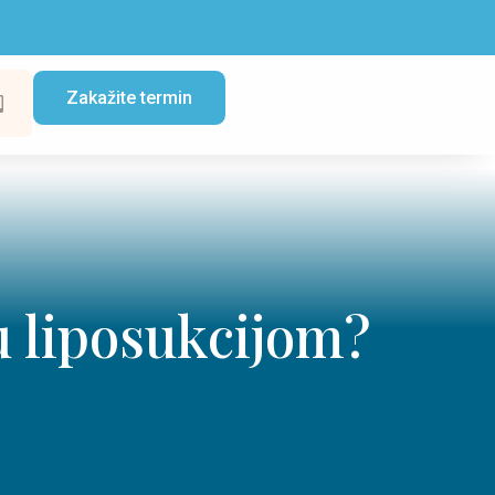
Zakažite termin
ju liposukcijom?