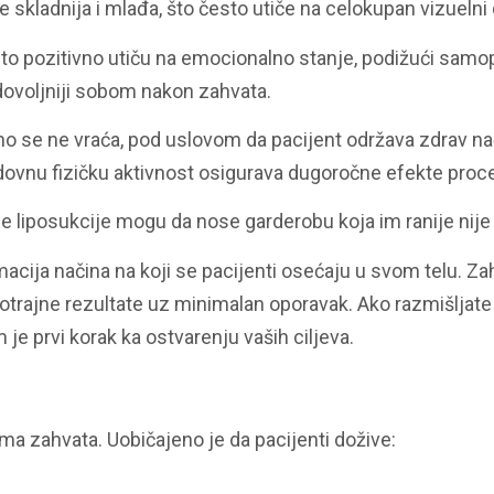
e skladnija i mlađa, što često utiče na celokupan vizuelni
o pozitivno utiču na emocionalno stanje, podižući sam
dovoljniji sobom nakon zahvata.
o se ne vraća, pod uslovom da pacijent održava zdrav nač
edovnu fizičku aktivnost osigurava dugoročne efekte proc
le liposukcije mogu da nose garderobu koja im ranije nije
acija načina na koji se pacijenti osećaju u svom telu. Zah
trajne rezultate uz minimalan oporavak. Ako razmišljate
 je prvi korak ka ostvarenju vaših ciljeva.
e
ima zahvata. Uobičajeno je da pacijenti dožive: