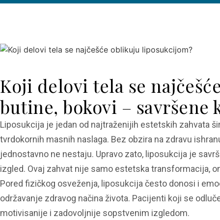
Koji delovi tela se najčeš
butine, bokovi – savršene 
Liposukcija je jedan od najtraženijih estetskih zahvata ši
tvrdokornih masnih naslaga. Bez obzira na zdravu ishranu
jednostavno ne nestaju. Upravo zato, liposukcija je savrše
izgled. Ovaj zahvat nije samo estetska transformacija, o
Pored fizičkog osveženja, liposukcija često donosi i emo
održavanje zdravog načina života. Pacijenti koji se odluč
motivisanije i zadovoljnije sopstvenim izgledom.