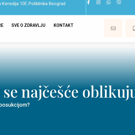
 Kenedija 10F, Poliklinika Beograd
RE
SVE O ZDRAVLJU
KONTAKT
a se najčešće obliku
liposukcijom?