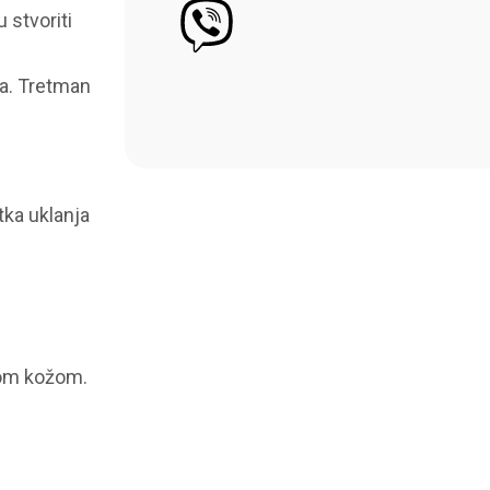
 stvoriti
ja. Tretman
tka uklanja
nom kožom.