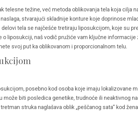
k telesne težine, već metoda oblikovanja tela koja cilja n
aslaga, stvarajući skladnije konture koje doprinose mla
delovi tela se najčešće tretiraju liposukcijom, koje su p
e o liposukciji, naš vodič pružiće vam ključne informacije
ete svoj put ka oblikovanom i proporcionalnom telu.
sukcijom
posukcijom, posebno kod osoba koje imaju lokalizovane 
ože biti posledica genetike, trudnoće ili neaktivnog nač
k tretman struka naglašava oblik „peščanog sata“ kod žena 