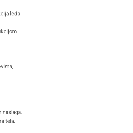
cija leđa
sukcijom
evima,
h naslaga.
a tela.