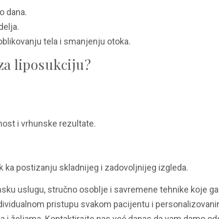
o dana.
elja.
ikovanju tela i smanjenju otoka.
za liposukciju?
ost i vrhunske rezultate.
k ka postizanju skladnijeg i zadovoljnijeg izgleda.
unsku uslugu, stručno osoblje i savremene tehnike koje ga
o individualnom pristupu svakom pacijentu i personalizova
a i željama. Kontaktirajte nas već danas da vam damo od