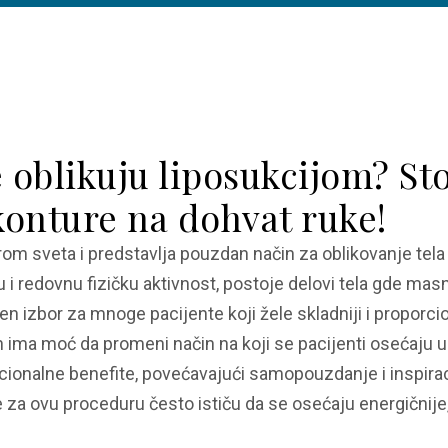
će oblikuju liposukcijom? S
konture na dohvat ruke!
rom sveta i predstavlja pouzdan način za oblikovanje tela 
 i redovnu fizičku aktivnost, postoje delovi tela gde mas
n izbor za mnoge pacijente koji žele skladniji i proporcio
n ima moć da promeni način na koji se pacijenti osećaju u
cionalne benefite, povećavajući samopouzdanje i inspirac
e za ovu proceduru često ističu da se osećaju energičnije