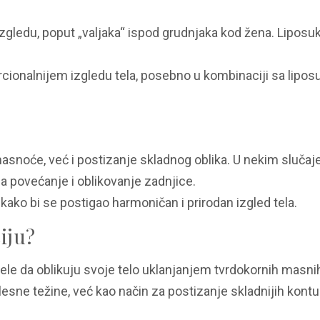
zgledu, poput „valjaka“ ispod grudnjaka kod žena. Liposuk
rcionalnijem izgledu tela, posebno u kombinaciji sa lipo
masnoće, već i postizanje skladnog oblika. U nekim slučaj
za povećanje i oblikovanje zadnjice.
ko bi se postigao harmoničan i prirodan izgled tela.
iju?
le da oblikuju svoje telo uklanjanjem tvrdokornih masni
ne težine, već kao način za postizanje skladnijih kontur