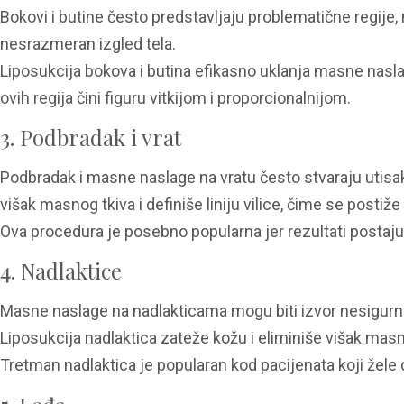
Bokovi i butine često predstavljaju problematične regij
nesrazmeran izgled tela.
Liposukcija bokova i butina efikasno uklanja masne nasl
ovih regija čini figuru vitkijom i proporcionalnijom.
3. Podbradak i vrat
Podbradak i masne naslage na vratu često stvaraju utisak
višak masnog tkiva i definiše liniju vilice, čime se postiže m
Ova procedura je posebno popularna jer rezultati postaju vi
4. Nadlaktice
Masne naslage na nadlakticama mogu biti izvor nesigur
Liposukcija nadlaktica zateže kožu i eliminiše višak masn
Tretman nadlaktica je popularan kod pacijenata koji žel