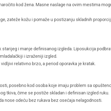
e, naročito kod žena. Masne naslage na ovim mestima mogu
age, zateže kožu i pomaže u postizanju skladnih proporci
 starijeg i manje definisanog izgleda. Liposukcija podbra
ladalačkiji i izraženiji izgled.
dljivi relativno brzo, a period oporavka je kratak.
nosti, posebno kod osoba koje imaju problem sa opušte
og tkiva, čime se postiže skladan i definisan izgled ruku.
e da nose odeću bez rukava bez osećaja nelagodnosti.