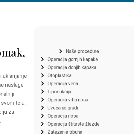
tomak,
Naše procedure
Operacija gornjih kapaka
Operacija donjih kapaka
Otoplastika
i uklanjanje
Operacija vena
ne naslage
Liposukcija
nalniji
Operacija vrha nosa
 svom telu.
Uvećanje grudi
iju za
Operacija nosa
,
Operacija štitaste žlezde
Zatezanje trbuha