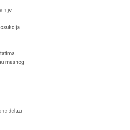
a nije
posukcija
tatima.
činu masnog
bno dolazi