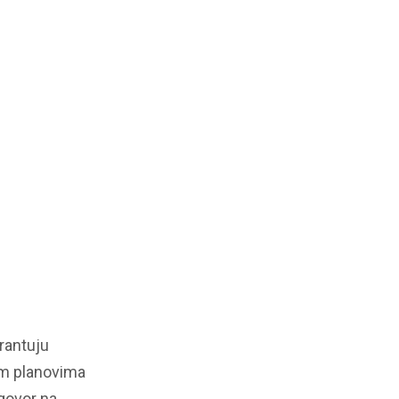
rantuju
nim planovima
govor na