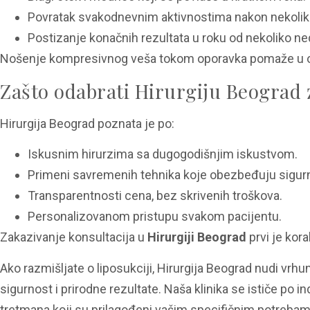
Povratak svakodnevnim aktivnostima nakon nekolik
Postizanje konačnih rezultata u roku od nekoliko ned
Nošenje kompresivnog veša tokom oporavka pomaže u obl
Zašto odabrati Hirurgiju Beograd 
Hirurgija Beograd poznata je po:
Iskusnim hirurzima sa dugogodišnjim iskustvom.
Primeni savremenih tehnika koje obezbeđuju sigurn
Transparentnosti cena, bez skrivenih troškova.
Personalizovanom pristupu svakom pacijentu.
Zakazivanje konsultacija u
Hirurgiji Beograd
prvi je kora
Ako razmišljate o liposukciji, Hirurgija Beograd nudi vrh
sigurnost i prirodne rezultate. Naša klinika se ističe p
tretmana koji su prilagođeni vašim specifičnim potrebam