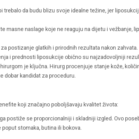
i trebalo da budu blizu svoje idealne težine, jer liposukcij
e masne naslage koje ne reaguju na dijetu i vežbanje, li
 za postizanje glatkih i prirodnih rezultata nakon zahvata.
nja i prednosti liposukcije obično su najzadovoljniji rezul
hirurgom je ključna. Hirurg procenjuje stanje kože, koli
 ste dobar kandidat za proceduru.
nefite koji značajno poboljšavaju kvalitet života:
 postiže se proporcionalniji i skladniji izgled. Ovo pose
e poput stomaka, butina ili bokova.