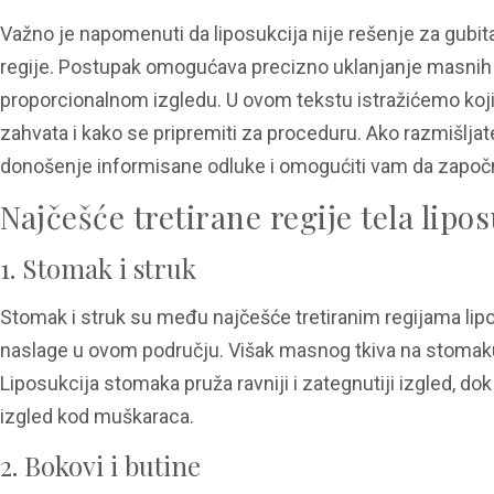
Važno je napomenuti da liposukcija nije rešenje za gubita
regije. Postupak omogućava precizno uklanjanje masnih n
proporcionalnom izgledu. U ovom tekstu istražićemo koji 
zahvata i kako se pripremiti za proceduru. Ako razmišljat
donošenje informisane odluke i omogućiti vam da započn
Najčešće tretirane regije tela lipo
1. Stomak i struk
Stomak i struk su među najčešće tretiranim regijama li
naslage u ovom području. Višak masnog tkiva na stomaku m
Liposukcija stomaka pruža ravniji i zategnutiji izgled, do
izgled kod muškaraca.
2. Bokovi i butine