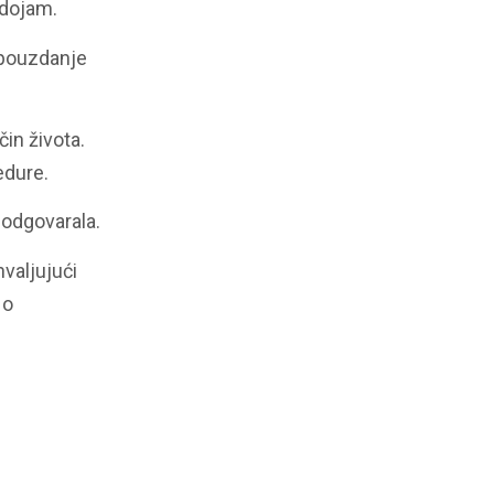
 dojam.
opouzdanje
in života.
edure.
 odgovarala.
valjujući
 o