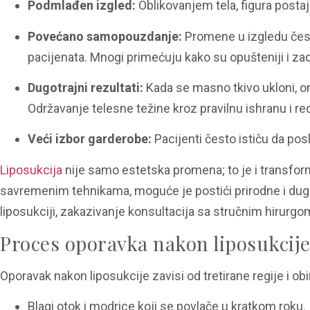
Podmlađen izgled:
Oblikovanjem tela, figura postaj
Povećano samopouzdanje:
Promene u izgledu čest
pacijenata. Mnogi primećuju kako su opušteniji i za
Dugotrajni rezultati:
Kada se masno tkivo ukloni, on
Održavanje telesne težine kroz pravilnu ishranu i r
Veći izbor garderobe:
Pacijenti često ističu da pos
Liposukcija
nije samo estetska promena; to je i transform
savremenim tehnikama, moguće je postići prirodne i dugo
liposukciji, zakazivanje konsultacija sa stručnim hirurgom
Proces oporavka nakon liposukcij
Oporavak nakon liposukcije zavisi od tretirane regije i ob
Blagi otok i modrice koji se povlače u kratkom roku.