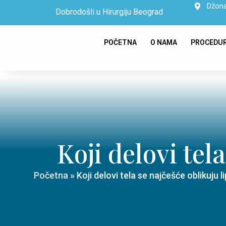
Džona
Dobrodošli u Hirurgiju Beograd
POČETNA
O NAMA
PROCEDU
Koji delovi tel
Početna
»
Koji delovi tela se najčešće oblikuju 