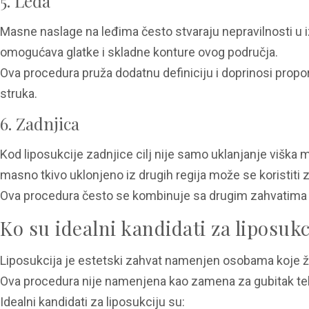
5. Leđa
Masne naslage na leđima često stvaraju nepravilnosti u i
omogućava glatke i skladne konture ovog područja.
Ova procedura pruža dodatnu definiciju i doprinosi propo
struka.
6. Zadnjica
Kod liposukcije zadnjice cilj nije samo uklanjanje viška 
masno tkivo uklonjeno iz drugih regija može se koristiti 
Ova procedura često se kombinuje sa drugim zahvatima ka
Ko su idealni kandidati za liposukc
Liposukcija je estetski zahvat namenjen osobama koje že
Ova procedura nije namenjena kao zamena za gubitak teles
Idealni kandidati za liposukciju su: