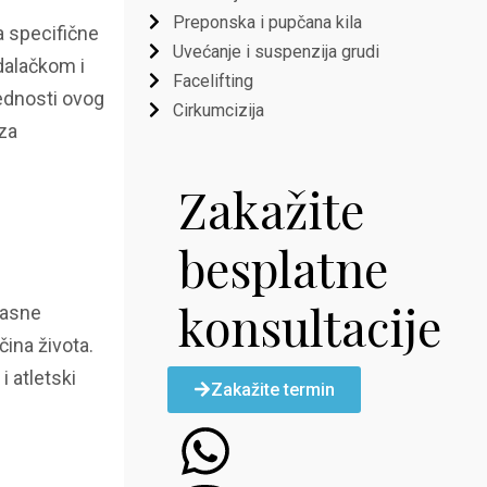
Preponska i pupčana kila
a specifične
Uvećanje i suspenzija grudi
dalačkom i
Facelifting
rednosti ovog
Cirkumcizija
 za
Zakažite
besplatne
konsultacije
masne
ina života.
i atletski
Zakažite termin