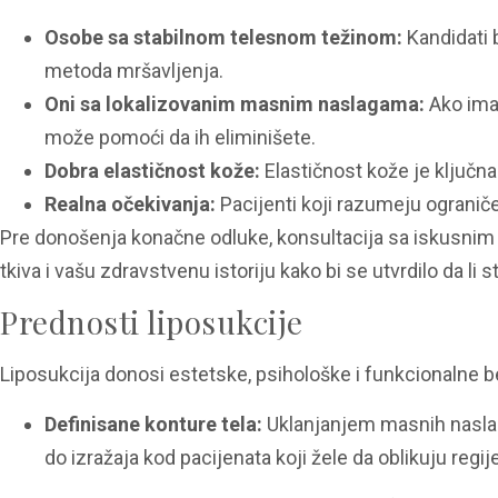
Osobe sa stabilnom telesnom težinom:
Kandidati b
metoda mršavljenja.
Oni sa lokalizovanim masnim naslagama:
Ako imat
može pomoći da ih eliminišete.
Dobra elastičnost kože:
Elastičnost kože je ključna
Realna očekivanja:
Pacijenti koji razumeju ograniče
Pre donošenja konačne odluke, konsultacija sa iskusnim 
tkiva i vašu zdravstvenu istoriju kako bi se utvrdilo da li
Prednosti liposukcije
Liposukcija donosi estetske, psihološke i funkcionalne be
Definisane konture tela:
Uklanjanjem masnih naslaga
do izražaja kod pacijenata koji žele da oblikuju regij