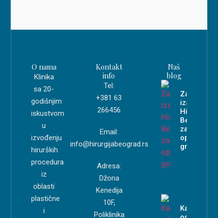
O nama
Kontakt
Naš
info
blog
Klinika
Tel:
sa 20-
Zašto
+381 63
godišnjim
izabrati
266456
Hirurgiju
iskustvom
Beograd
u
za
Email:
izvođenju
operaciju
info@hirurgijabeograd.rs
grudi?
hirurških
procedura
Adresa:
iz
Džona
oblasti
Kenedija
plastične
10F,
Kako
i
Poliklinika
odabrati