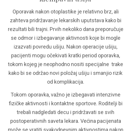
Oporavak nakon otoplastike je relativno brz, ali
zahteva pridržavanje lekarskih uputstava kako bi
rezultati bili trajni. Prvih nekoliko dana preporučuje
se odmor i izbegavanje aktivnosti koje bi mogle
izazvati povredu ušiju.
Nakon operacije ušiju,
pacijenti mogu očekivati kratki period oporavka,
tokom kojeg je neophodno nositi specijalne trake
kako bi se održao novi položaj ušiju i smanjio rizik
od komplikacija
.
Tokom oporavka, važno je izbegavati intenzivne
fizičke aktivnosti i kontaktne sportove. Roditelji bi
trebali nadgledati decu i pridržavati se svih
postoperativnih saveta lekara. Većina pacijenata
može se vratiti svakodnevnim aktivnostima nakon