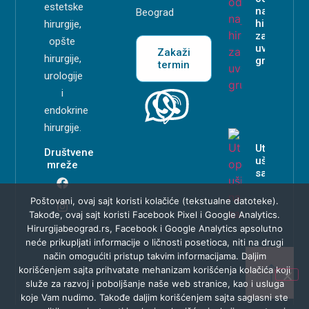
estetske
najboljeg
Beograd
hirurga
hirurgije,
za
opšte
uvećanje
Zakaži
hirurgije,
grudi?
termin
urologije
i
endokrine
hirurgije.
Uticaj oper
Društvene
ušiju na
mreže
samopouz
Poštovani, ovaj sajt koristi kolačiće (tekstualne datoteke).
Takođe, ovaj sajt koristi Facebook Pixel i Google Analytics.
Hirurgijabeograd.rs, Facebook i Google Analytics apsolutno
neće prikupljati informacije o ličnosti posetioca, niti na drugi
način omogućiti pristup takvim informacijama. Daljim
korišćenjem sajta prihvatate mehanizam korišćenja kolačića koji
služe za razvoj i poboljšanje naše web stranice, kao i usluga
koje Vam nudimo. Takođe daljim korišćenjem sajta saglasni ste