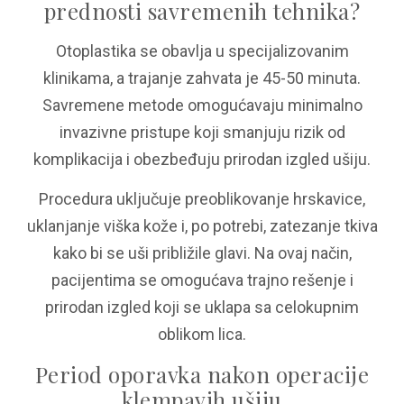
prednosti savremenih tehnika?
Otoplastika se obavlja u specijalizovanim
klinikama, a trajanje zahvata je 45-50 minuta.
Savremene metode omogućavaju minimalno
invazivne pristupe koji smanjuju rizik od
komplikacija i obezbeđuju prirodan izgled ušiju.
Procedura uključuje preoblikovanje hrskavice,
uklanjanje viška kože i, po potrebi, zatezanje tkiva
kako bi se uši približile glavi
. Na ovaj način,
pacijentima se omogućava trajno rešenje i
prirodan izgled koji se uklapa sa celokupnim
oblikom lica.
Period oporavka nakon operacije
klempavih ušiju