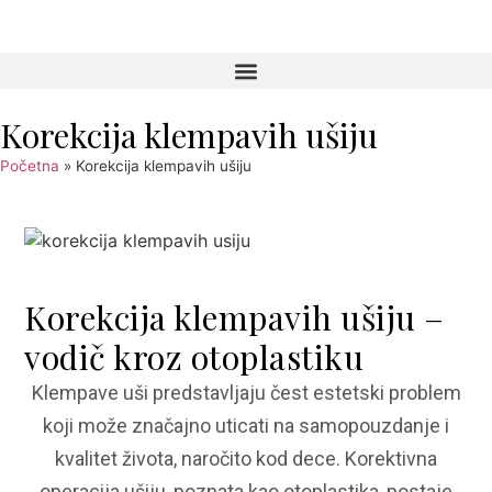
Korekcija klempavih ušiju
Početna
»
Korekcija klempavih ušiju
Korekcija klempavih ušiju –
vodič kroz otoplastiku
Klempave uši predstavljaju čest estetski problem
koji može značajno uticati na samopouzdanje i
kvalitet života, naročito kod dece. Korektivna
operacija ušiju, poznata kao otoplastika, postaje