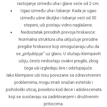
rastojanje između uha i glave veće od 2 cm.
Ugao između uha i lobanje: Kada je ugao
između ušne školjke i lobanje veći od 30
stepeni, uši postaju vidno naglašene.
Nedostatak prirodnih prevoja hrskavice:
Normalna struktura uha uključuje prirodne
pregibe hrskavice koji omogućavaju uhu da
se „priljubljuje“ uz glavu. U slučaju klempavih
ušiju, često nedostaju ovakvi pregibi, zbog
čega uši izgledaju šire i odstupajuće.
Iako klempave uši nisu povezane sa zdravstvenim
problemima, mogu imati snažan estetski i
psihološki uticaj, posebno kod dece i adolescenata
koji se suočavaju sa zadirkivanjem i društvenim
pritiscima.