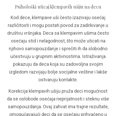
Psihološki uticaj klempavih ušiju na decu
Kod dece, klempave uši često izazivaju osećaj
različitosti i mogu postati povod za zadirkivanje u
društvu vršnjaka. Deca sa klempavim ušima često
osećaju stid i nelagodnost, što može uticati na
njihovo samopouzdanje i sprečiti ih da slobodno
učestvuju u grupnim aktivnostima. Istraživanja
pokazuju da deca koja su zadovoljna svojim
izgledom razvijaju bolje socijalne veštine i lakše
ostvaruju kontakte.
Korekcija klempavih ušiju pruža deci mogućnost
da se oslobode osećaja neprijatnosti i steknu više
samopouzdanja. Ovaj zahvat ima trajne rezultate,
omogućavajući deci da se osećaju prihvaćeno u