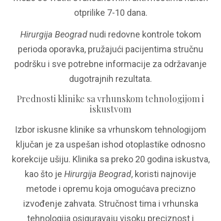
otprilike 7-10 dana.
Hirurgija Beograd
nudi redovne kontrole tokom
perioda oporavka, pružajući pacijentima stručnu
podršku i sve potrebne informacije za održavanje
dugotrajnih rezultata.
Prednosti klinike sa vrhunskom tehnologijom i
iskustvom
Izbor iskusne klinike sa vrhunskom tehnologijom
ključan je za uspešan ishod otoplastike odnosno
korekcije ušiju. Klinika sa preko 20 godina iskustva,
kao što je
Hirurgija Beograd
, koristi najnovije
metode i opremu koja omogućava precizno
izvođenje zahvata. Stručnost tima i vrhunska
tehnologija osiguravaju visoku preciznost i