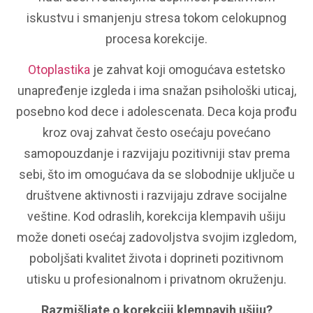
iskustvu i smanjenju stresa tokom celokupnog
procesa korekcije.
Otoplastika
je zahvat koji omogućava estetsko
unapređenje izgleda i ima snažan psihološki uticaj,
posebno kod dece i adolescenata. Deca koja prođu
kroz ovaj zahvat često osećaju povećano
samopouzdanje i razvijaju pozitivniji stav prema
sebi, što im omogućava da se slobodnije uključe u
društvene aktivnosti i razvijaju zdrave socijalne
veštine. Kod odraslih, korekcija klempavih ušiju
može doneti osećaj zadovoljstva svojim izgledom,
poboljšati kvalitet života i doprineti pozitivnom
utisku u profesionalnom i privatnom okruženju.
Razmišljate o korekciji klempavih ušiju?