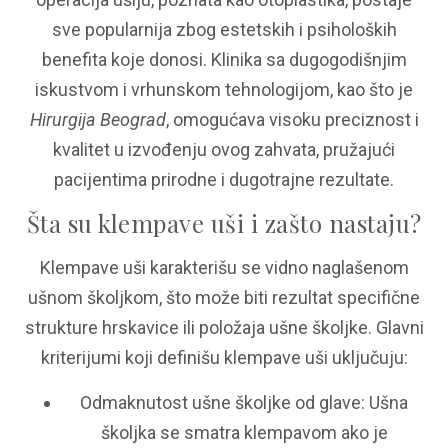
sve popularnija zbog estetskih i psiholoških
benefita koje donosi. Klinika sa dugogodišnjim
iskustvom i vrhunskom tehnologijom, kao što je
Hirurgija Beograd
, omogućava visoku preciznost i
kvalitet u izvođenju ovog zahvata, pružajući
pacijentima prirodne i dugotrajne rezultate.
Šta su klempave uši i zašto nastaju?
Klempave uši karakterišu se vidno naglašenom
ušnom školjkom, što može biti rezultat specifične
strukture hrskavice ili položaja ušne školjke. Glavni
kriterijumi koji definišu klempave uši uključuju:
Odmaknutost ušne školjke od glave: Ušna
školjka se smatra klempavom ako je