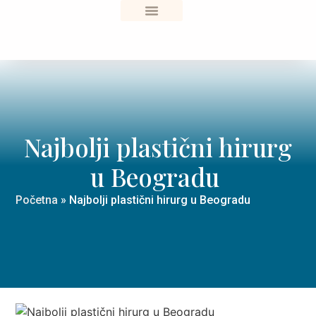
Sve o zdravlju
Najbolji plastični hirurg
u Beogradu
Početna
»
Najbolji plastični hirurg u Beogradu