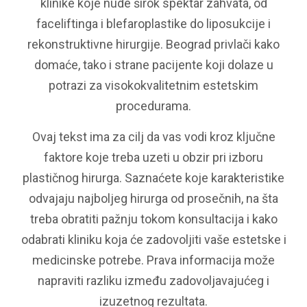
klinike koje nude širok spektar zahvata, od
faceliftinga i blefaroplastike do liposukcije i
rekonstruktivne hirurgije. Beograd privlači kako
domaće, tako i strane pacijente koji dolaze u
potrazi za visokokvalitetnim estetskim
procedurama.
Ovaj tekst ima za cilj da vas vodi kroz ključne
faktore koje treba uzeti u obzir pri izboru
plastičnog hirurga. Saznaćete koje karakteristike
odvajaju najboljeg hirurga od prosečnih, na šta
treba obratiti pažnju tokom konsultacija i kako
odabrati kliniku koja će zadovoljiti vaše estetske i
medicinske potrebe. Prava informacija može
napraviti razliku između zadovoljavajućeg i
izuzetnog rezultata.