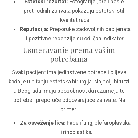
Estetski rezultat:
Fotografije „pre i posle“
prethodnih zahvata pokazuju estetski stil i
kvalitet rada.
Reputacija:
Preporuke zadovoljnih pacijenata
i pozitivne recenzije su odličan indikator.
Usmeravanje prema vašim
potrebama
Svaki pacijent ima jedinstvene potrebe i ciljeve
kada je u pitanju estetska hirurgija. Najbolji hirurzi
u Beogradu imaju sposobnost da razumeju te
potrebe i preporuče odgovarajuće zahvate. Na
primer:
Za osveženje lica:
Facelifting, blefaroplastika
ili rinoplastika.