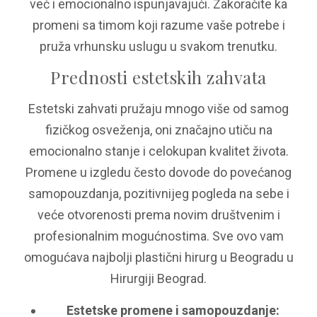
već i emocionalno ispunjavajući. Zakoračite ka
promeni sa timom koji razume vaše potrebe i
pruža vrhunsku uslugu u svakom trenutku.
Prednosti estetskih zahvata
Estetski zahvati pružaju mnogo više od samog
fizičkog osveženja, oni značajno utiču na
emocionalno stanje i celokupan kvalitet života.
Promene u izgledu često dovode do povećanog
samopouzdanja, pozitivnijeg pogleda na sebe i
veće otvorenosti prema novim društvenim i
profesionalnim mogućnostima. Sve ovo vam
omogućava najbolji plastični hirurg u Beogradu u
Hirurgiji Beograd.
Estetske promene i samopouzdanje: