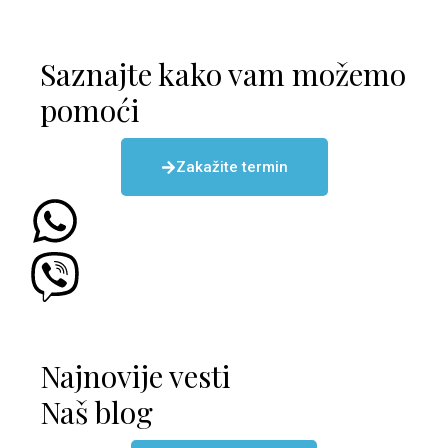
Saznajte kako vam možemo
pomoći
Zakažite termin
Najnovije vesti
Naš blog