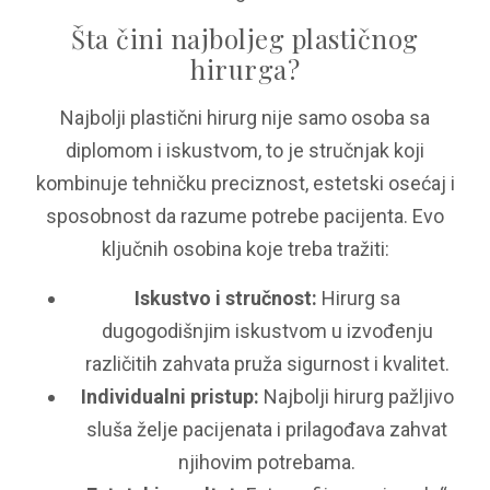
Šta čini najboljeg plastičnog
hirurga?
Najbolji plastični hirurg nije samo osoba sa
diplomom i iskustvom, to je stručnjak koji
kombinuje tehničku preciznost, estetski osećaj i
sposobnost da razume potrebe pacijenta. Evo
ključnih osobina koje treba tražiti:
Iskustvo i stručnost:
Hirurg sa
dugogodišnjim iskustvom u izvođenju
različitih zahvata pruža sigurnost i kvalitet.
Individualni pristup:
Najbolji hirurg pažljivo
sluša želje pacijenata i prilagođava zahvat
njihovim potrebama.