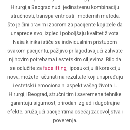
Hirurgija Beograd nudi jedinstvenu kombinaciju
stručnosti, transparentnosti i modernih metoda,
što je čini pravim izborom za pacijente koji žele da
unaprede svoj izgled i poboljšaju kvalitet života.
Naša klinika ističe se individualnim pristupom
svakom pacijentu, pažljivo prilagođavajući zahvate
njihovim potrebama i estetskim ciljevima. Bilo da
se odlučite za
facelifting
, liposukciju ili korekciju
nosa, možete računati na rezultate koji unapređuju
i estetski i emocionalni aspekt vašeg života. U
Hirurgiji Beograd, stručni tim i savremene tehnike
garantuju sigurnost, prirodan izgled i dugotrajne
efekte, pružajući pacijentima osećaj zadovoljstva i
poverenja.