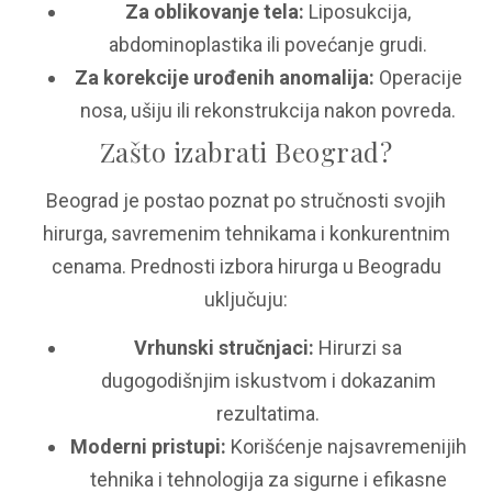
Za oblikovanje tela:
Liposukcija,
abdominoplastika ili povećanje grudi.
Za korekcije urođenih anomalija:
Operacije
nosa, ušiju ili rekonstrukcija nakon povreda.
Zašto izabrati Beograd?
Beograd je postao poznat po stručnosti svojih
hirurga, savremenim tehnikama i konkurentnim
cenama. Prednosti izbora hirurga u Beogradu
uključuju:
Vrhunski stručnjaci:
Hirurzi sa
dugogodišnjim iskustvom i dokazanim
rezultatima.
Moderni pristupi:
Korišćenje najsavremenijih
tehnika i tehnologija za sigurne i efikasne