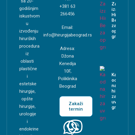
sa 20-
Zašto
+381 63
godišnjim
izabrati
266456
Hirurgiju
iskustvom
Beograd
u
za
Email:
izvođenju
operaciju
info@hirurgijabeograd.rs
grudi?
hirurških
procedura
Adresa:
iz
Džona
oblasti
Kenedija
plastične
10F,
Kako
i
Poliklinika
odabrati
estetske
najboljeg
Beograd
hirurga
hirurgije,
za
opšte
uvećanje
Zakaži
hirurgije,
grudi?
termin
urologije
i
endokrine