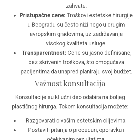
zahvate.
Pristupačne cene:
Troškovi estetske hirurgije
u Beogradu su često niži nego u drugim
evropskim gradovima, uz zadržavanje
visokog kvaliteta usluge.
Transparentnost:
Cene su jasno definisane,
bez skrivenih troškova, što omogućava
pacijentima da unapred planiraju svoj budžet.
Važnost konsultacija
Konsultacije su ključni deo odabira najboljeg
plastičnog hirurga. Tokom konsultacija možete:
Razgovarati o vašim estetskim ciljevima.
Postaviti pitanja o proceduri, oporavku i
očekivanim rezultatima.