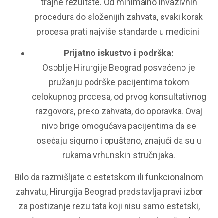
trajne rezultate. Od minimalno invazivnih
procedura do složenijih zahvata, svaki korak
procesa prati najviše standarde u medicini.
Prijatno iskustvo i podrška:
Osoblje Hirurgije Beograd posvećeno je
pružanju podrške pacijentima tokom
celokupnog procesa, od prvog konsultativnog
razgovora, preko zahvata, do oporavka. Ovaj
nivo brige omogućava pacijentima da se
osećaju sigurno i opušteno, znajući da su u
rukama vrhunskih stručnjaka.
Bilo da razmišljate o estetskom ili funkcionalnom
zahvatu, Hirurgija Beograd predstavlja pravi izbor
za postizanje rezultata koji nisu samo estetski,