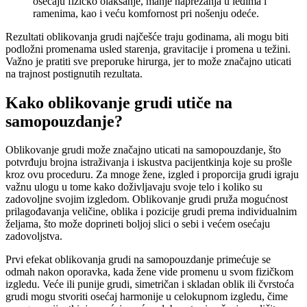
osećaju fizičko olakšanje, manje naprezanja u leđima i
ramenima, kao i veću komfornost pri nošenju odeće.
Rezultati oblikovanja grudi najčešće traju godinama, ali mogu biti
podložni promenama usled starenja, gravitacije i promena u težini.
Važno je pratiti sve preporuke hirurga, jer to može značajno uticati
na trajnost postignutih rezultata.
Kako oblikovanje grudi utiče na
samopouzdanje?
Oblikovanje grudi može značajno uticati na samopouzdanje, što
potvrđuju brojna istraživanja i iskustva pacijentkinja koje su prošle
kroz ovu proceduru. Za mnoge žene, izgled i proporcija grudi igraju
važnu ulogu u tome kako doživljavaju svoje telo i koliko su
zadovoljne svojim izgledom. Oblikovanje grudi pruža mogućnost
prilagođavanja veličine, oblika i pozicije grudi prema individualnim
željama, što može doprineti boljoj slici o sebi i većem osećaju
zadovoljstva.
Prvi efekat oblikovanja grudi na samopouzdanje primećuje se
odmah nakon oporavka, kada žene vide promenu u svom fizičkom
izgledu. Veće ili punije grudi, simetričan i skladan oblik ili čvrstoća
grudi mogu stvoriti osećaj harmonije u celokupnom izgledu, čime