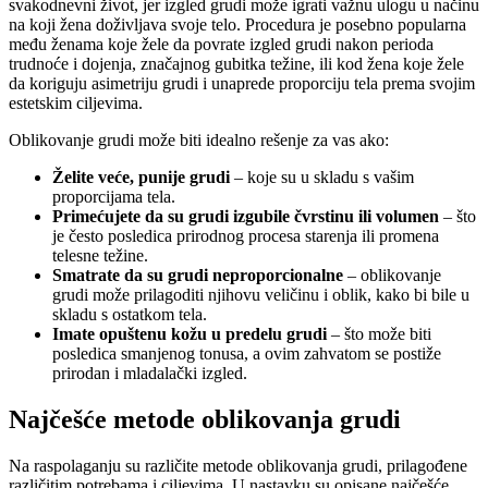
svakodnevni život, jer izgled grudi može igrati važnu ulogu u načinu
na koji žena doživljava svoje telo. Procedura je posebno popularna
među ženama koje žele da povrate izgled grudi nakon perioda
trudnoće i dojenja, značajnog gubitka težine, ili kod žena koje žele
da koriguju asimetriju grudi i unaprede proporciju tela prema svojim
estetskim ciljevima.
Oblikovanje grudi može biti idealno rešenje za vas ako:
Želite veće, punije grudi
– koje su u skladu s vašim
proporcijama tela.
Primećujete da su grudi izgubile čvrstinu ili volumen
– što
je često posledica prirodnog procesa starenja ili promena
telesne težine.
Smatrate da su grudi neproporcionalne
– oblikovanje
grudi može prilagoditi njihovu veličinu i oblik, kako bi bile u
skladu s ostatkom tela.
Imate opuštenu kožu u predelu grudi
– što može biti
posledica smanjenog tonusa, a ovim zahvatom se postiže
prirodan i mladalački izgled.
Najčešće metode oblikovanja grudi
Na raspolaganju su različite metode oblikovanja grudi, prilagođene
različitim potrebama i ciljevima. U nastavku su opisane najčešće