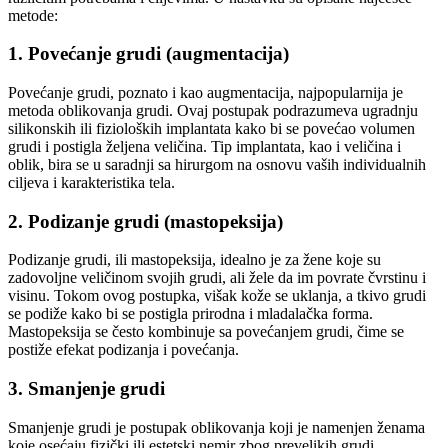
metode:
1. Povećanje grudi (augmentacija)
Povećanje grudi, poznato i kao augmentacija, najpopularnija je
metoda oblikovanja grudi. Ovaj postupak podrazumeva ugradnju
silikonskih ili fizioloških implantata kako bi se povećao volumen
grudi i postigla željena veličina. Tip implantata, kao i veličina i
oblik, bira se u saradnji sa hirurgom na osnovu vaših individualnih
ciljeva i karakteristika tela.
2. Podizanje grudi (mastopeksija)
Podizanje grudi, ili mastopeksija, idealno je za žene koje su
zadovoljne veličinom svojih grudi, ali žele da im povrate čvrstinu i
visinu. Tokom ovog postupka, višak kože se uklanja, a tkivo grudi
se podiže kako bi se postigla prirodna i mladalačka forma.
Mastopeksija se često kombinuje sa povećanjem grudi, čime se
postiže efekat podizanja i povećanja.
3. Smanjenje grudi
Smanjenje grudi je postupak oblikovanja koji je namenjen ženama
koje osećaju fizički ili estetski nemir zbog prevelikih grudi.