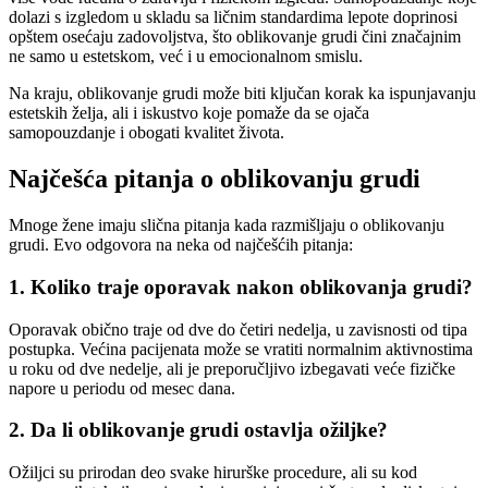
dolazi s izgledom u skladu sa ličnim standardima lepote doprinosi
opštem osećaju zadovoljstva, što oblikovanje grudi čini značajnim
ne samo u estetskom, već i u emocionalnom smislu.
Na kraju, oblikovanje grudi može biti ključan korak ka ispunjavanju
estetskih želja, ali i iskustvo koje pomaže da se ojača
samopouzdanje i obogati kvalitet života.
Najčešća pitanja o oblikovanju grudi
Mnoge žene imaju slična pitanja kada razmišljaju o oblikovanju
grudi. Evo odgovora na neka od najčešćih pitanja:
1. Koliko traje oporavak nakon oblikovanja grudi?
Oporavak obično traje od dve do četiri nedelja, u zavisnosti od tipa
postupka. Većina pacijenata može se vratiti normalnim aktivnostima
u roku od dve nedelje, ali je preporučljivo izbegavati veće fizičke
napore u periodu od mesec dana.
2. Da li oblikovanje grudi ostavlja ožiljke?
Ožiljci su prirodan deo svake hirurške procedure, ali su kod