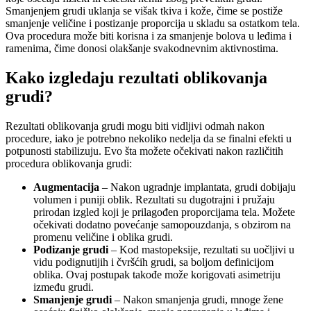
Smanjenjem grudi uklanja se višak tkiva i kože, čime se postiže
smanjenje veličine i postizanje proporcija u skladu sa ostatkom tela.
Ova procedura može biti korisna i za smanjenje bolova u leđima i
ramenima, čime donosi olakšanje svakodnevnim aktivnostima.
Kako izgledaju rezultati oblikovanja
grudi?
Rezultati oblikovanja grudi mogu biti vidljivi odmah nakon
procedure, iako je potrebno nekoliko nedelja da se finalni efekti u
potpunosti stabilizuju. Evo šta možete očekivati nakon različitih
procedura oblikovanja grudi:
Augmentacija
– Nakon ugradnje implantata, grudi dobijaju
volumen i puniji oblik. Rezultati su dugotrajni i pružaju
prirodan izgled koji je prilagođen proporcijama tela. Možete
očekivati dodatno povećanje samopouzdanja, s obzirom na
promenu veličine i oblika grudi.
Podizanje grudi
– Kod mastopeksije, rezultati su uočljivi u
vidu podignutijih i čvršćih grudi, sa boljom definicijom
oblika. Ovaj postupak takođe može korigovati asimetriju
između grudi.
Smanjenje grudi
– Nakon smanjenja grudi, mnoge žene