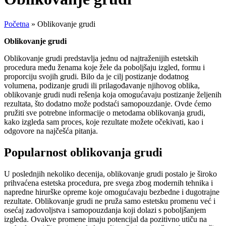
Početna
»
Oblikovanje grudi
Oblikovanje grudi
Oblikovanje grudi predstavlja jednu od najtraženijih estetskih
procedura među ženama koje žele da poboljšaju izgled, formu i
proporciju svojih grudi. Bilo da je cilj postizanje dodatnog
volumena, podizanje grudi ili prilagođavanje njihovog oblika,
oblikovanje grudi nudi rešenja koja omogućavaju postizanje željenih
rezultata, što dodatno može podstaći samopouzdanje. Ovde ćemo
pružiti sve potrebne informacije o metodama oblikovanja grudi,
kako izgleda sam proces, koje rezultate možete očekivati, kao i
odgovore na najčešća pitanja.
Popularnost oblikovanja grudi
U poslednjih nekoliko decenija, oblikovanje grudi postalo je široko
prihvaćena estetska procedura, pre svega zbog modernih tehnika i
napredne hirurške opreme koje omogućavaju bezbedne i dugotrajne
rezultate. Oblikovanje grudi ne pruža samo estetsku promenu već i
osećaj zadovoljstva i samopouzdanja koji dolazi s poboljšanjem
izgleda. Ovakve promene imaju potencijal da pozitivno utiču na