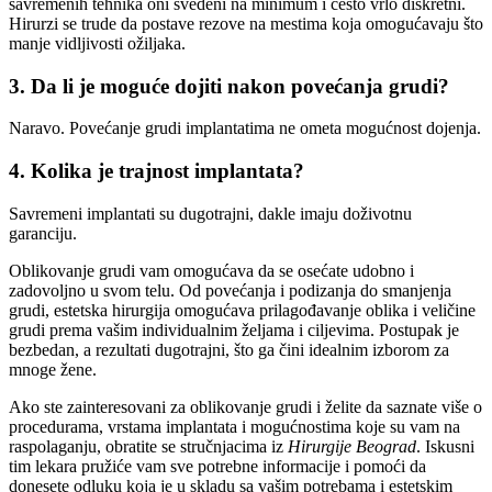
savremenih tehnika oni svedeni na minimum i često vrlo diskretni.
Hirurzi se trude da postave rezove na mestima koja omogućavaju što
manje vidljivosti ožiljaka.
3. Da li je moguće dojiti nakon povećanja grudi?
Naravo. Povećanje grudi implantatima ne ometa mogućnost dojenja.
4. Kolika je trajnost implantata?
Savremeni implantati su dugotrajni, dakle imaju doživotnu
garanciju.
Oblikovanje grudi vam omogućava da se osećate udobno i
zadovoljno u svom telu. Od povećanja i podizanja do smanjenja
grudi, estetska hirurgija omogućava prilagođavanje oblika i veličine
grudi prema vašim individualnim željama i ciljevima. Postupak je
bezbedan, a rezultati dugotrajni, što ga čini idealnim izborom za
mnoge žene.
Ako ste zainteresovani za oblikovanje grudi i želite da saznate više o
procedurama, vrstama implantata i mogućnostima koje su vam na
raspolaganju, obratite se stručnjacima iz
Hirurgije Beograd
. Iskusni
tim lekara pružiće vam sve potrebne informacije i pomoći da
donesete odluku koja je u skladu sa vašim potrebama i estetskim