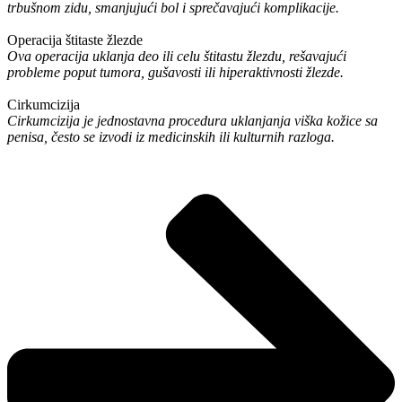
trbušnom zidu, smanjujući bol i sprečavajući komplikacije.
Operacija štitaste žlezde
Ova operacija uklanja deo ili celu štitastu žlezdu, rešavajući
probleme poput tumora, gušavosti ili hiperaktivnosti žlezde.
Cirkumcizija
Cirkumcizija je jednostavna procedura uklanjanja viška kožice sa
penisa, često se izvodi iz medicinskih ili kulturnih razloga.