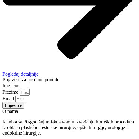
Pogledaj detaljnije
Prijavi se za posebne ponude
Ime
Prezime
Email
Prijavi se
O nama
Klinika sa 20-godišnjim iskustvom u izvođenju hirurških procedura
iz oblasti plastične i estetske hirurgije, opšte hirurgije, urologije i
endokrine hirurgije.