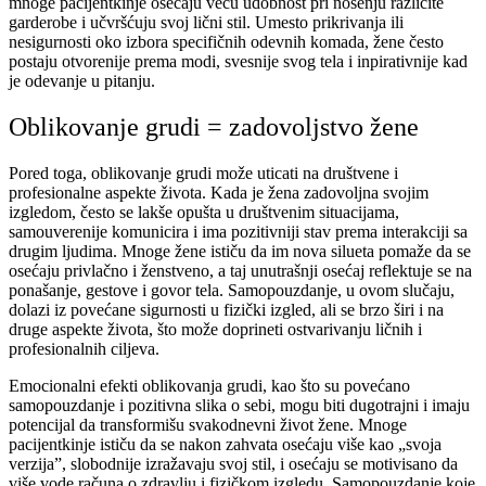
mnoge pacijentkinje osećaju veću udobnost pri nošenju različite
garderobe i učvršćuju svoj lični stil. Umesto prikrivanja ili
nesigurnosti oko izbora specifičnih odevnih komada, žene često
postaju otvorenije prema modi, svesnije svog tela i inpirativnije kad
je odevanje u pitanju.
Oblikovanje grudi = zadovoljstvo žene
Pored toga, oblikovanje grudi može uticati na društvene i
profesionalne aspekte života. Kada je žena zadovoljna svojim
izgledom, često se lakše opušta u društvenim situacijama,
samouverenije komunicira i ima pozitivniji stav prema interakciji sa
drugim ljudima. Mnoge žene ističu da im nova silueta pomaže da se
osećaju privlačno i ženstveno, a taj unutrašnji osećaj reflektuje se na
ponašanje, gestove i govor tela. Samopouzdanje, u ovom slučaju,
dolazi iz povećane sigurnosti u fizički izgled, ali se brzo širi i na
druge aspekte života, što može doprineti ostvarivanju ličnih i
profesionalnih ciljeva.
Emocionalni efekti oblikovanja grudi, kao što su povećano
samopouzdanje i pozitivna slika o sebi, mogu biti dugotrajni i imaju
potencijal da transformišu svakodnevni život žene. Mnoge
pacijentkinje ističu da se nakon zahvata osećaju više kao „svoja
verzija”, slobodnije izražavaju svoj stil, i osećaju se motivisano da
više vode računa o zdravlju i fizičkom izgledu. Samopouzdanje koje