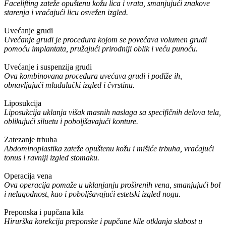
Facelifting zateže opuštenu kožu lica i vrata, smanjujući znakove
starenja i vraćajući licu osvežen izgled.
Uvećanje grudi
Uvećanje grudi je procedura kojom se povećava volumen grudi
pomoću implantata, pružajući prirodniji oblik i veću punoću.
Uvećanje i suspenzija grudi
Ova kombinovana procedura uvećava grudi i podiže ih,
obnavljajući mladalački izgled i čvrstinu.
Liposukcija
Liposukcija uklanja višak masnih naslaga sa specifičnih delova tela,
oblikujući siluetu i poboljšavajući konture.
Zatezanje trbuha
Abdominoplastika zateže opuštenu kožu i mišiće trbuha, vraćajući
tonus i ravniji izgled stomaku.
Operacija vena
Ova operacija pomaže u uklanjanju proširenih vena, smanjujući bol
i nelagodnost, kao i poboljšavajući estetski izgled nogu.
Preponska i pupčana kila
Hirurška korekcija preponske i pupčane kile otklanja slabost u