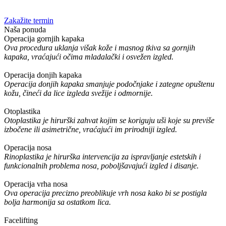
Zakažite termin
Naša ponuda
Operacija gornjih kapaka
Ova procedura uklanja višak kože i masnog tkiva sa gornjih
kapaka, vraćajući očima mladalački i osvežen izgled.
Operacija donjih kapaka
Operacija donjih kapaka smanjuje podočnjake i zategne opuštenu
kožu, čineći da lice izgleda svežije i odmornije.
Otoplastika
Otoplastika je hirurški zahvat kojim se koriguju uši koje su previše
izbočene ili asimetrične, vraćajući im prirodniji izgled.
Operacija nosa
Rinoplastika je hirurška intervencija za ispravljanje estetskih i
funkcionalnih problema nosa, poboljšavajući izgled i disanje.
Operacija vrha nosa
Ova operacija precizno preoblikuje vrh nosa kako bi se postigla
bolja harmonija sa ostatkom lica.
Facelifting