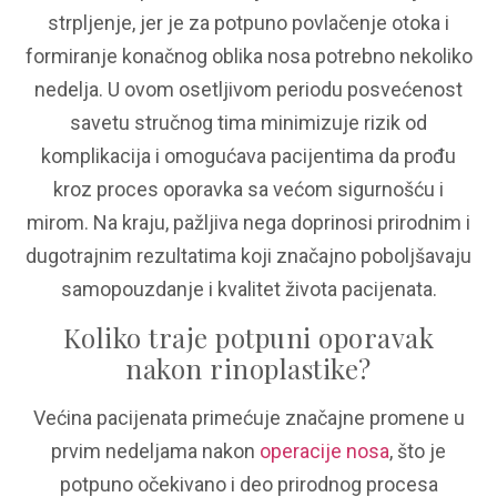
strpljenje, jer je za potpuno povlačenje otoka i
formiranje konačnog oblika nosa potrebno nekoliko
nedelja. U ovom osetljivom periodu posvećenost
savetu stručnog tima minimizuje rizik od
komplikacija i omogućava pacijentima da prođu
kroz proces oporavka sa većom sigurnošću i
mirom. Na kraju, pažljiva nega doprinosi prirodnim i
dugotrajnim rezultatima koji značajno poboljšavaju
samopouzdanje i kvalitet života pacijenata.
Koliko traje potpuni oporavak
nakon rinoplastike?
Većina pacijenata primećuje značajne promene u
prvim nedeljama nakon
operacije nosa
, što je
potpuno očekivano i deo prirodnog procesa