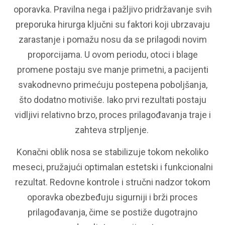
oporavka. Pravilna nega i pažljivo pridržavanje svih
preporuka hirurga ključni su faktori koji ubrzavaju
zarastanje i pomažu nosu da se prilagodi novim
proporcijama. U ovom periodu, otoci i blage
promene postaju sve manje primetni, a pacijenti
svakodnevno primećuju postepena poboljšanja,
što dodatno motiviše. Iako prvi rezultati postaju
vidljivi relativno brzo, proces prilagođavanja traje i
zahteva strpljenje.
Konačni oblik nosa se stabilizuje tokom nekoliko
meseci, pružajući optimalan estetski i funkcionalni
rezultat. Redovne kontrole i stručni nadzor tokom
oporavka obezbeđuju sigurniji i brži proces
prilagođavanja, čime se postiže dugotrajno