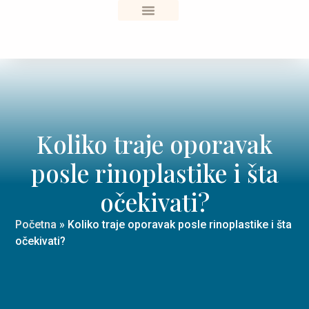
Sve o zdravlju
Koliko traje oporavak
posle rinoplastike i šta
očekivati?
Početna
»
Koliko traje oporavak posle rinoplastike i šta
očekivati?