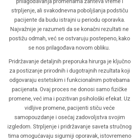
prilagođavanja promenama zahteva vreme i
strpljenje, ali svakodnevna poboljšanja podstiču
pacijente da budu istrajni u periodu oporavka.
Najvažnije je razumeti da se konačni rezultati ne
postižu odmah, već se ostvaruju postepeno, kako
se nos prilagođava novom obliku.
Pridržavanje detaljnih preporuka hirurga je ključno
za postizanje prirodnih i dugotrajnih rezultata koji
odgovaraju estetskim i funkcionalnim potrebama
pacijenata. Ovaj proces ne donosi samo fizičke
promene, već ima i pozitivan psihološki efekat. Uz
vidljive promene, pacijenti stiču veće
samopouzdanje i osećaj zadovoljstva svojim
izgledom. Strpljenje i pridržavanje saveta stručnog
tima omogućavaju sigurniji oporavak, istovremeno