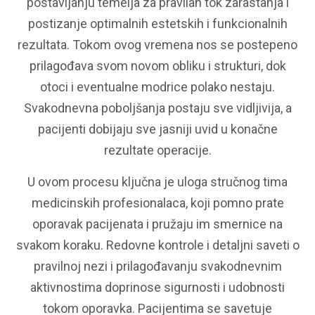
postavljanju temelja za pravilan tok zarastanja i
postizanje optimalnih estetskih i funkcionalnih
rezultata. Tokom ovog vremena nos se postepeno
prilagođava svom novom obliku i strukturi, dok
otoci i eventualne modrice polako nestaju.
Svakodnevna poboljšanja postaju sve vidljivija, a
pacijenti dobijaju sve jasniji uvid u konačne
rezultate operacije.
U ovom procesu ključna je uloga stručnog tima
medicinskih profesionalaca, koji pomno prate
oporavak pacijenata i pružaju im smernice na
svakom koraku. Redovne kontrole i detaljni saveti o
pravilnoj nezi i prilagođavanju svakodnevnim
aktivnostima doprinose sigurnosti i udobnosti
tokom oporavka. Pacijentima se savetuje