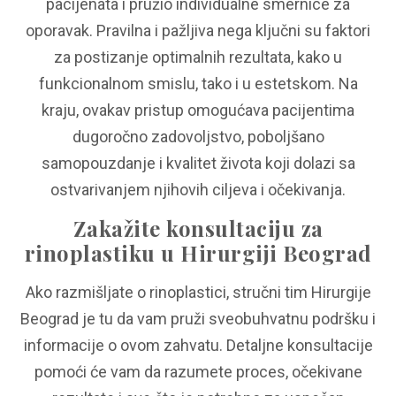
pacijenata i pružio individualne smernice za
oporavak. Pravilna i pažljiva nega ključni su faktori
za postizanje optimalnih rezultata, kako u
funkcionalnom smislu, tako i u estetskom. Na
kraju, ovakav pristup omogućava pacijentima
dugoročno zadovoljstvo, poboljšano
samopouzdanje i kvalitet života koji dolazi sa
ostvarivanjem njihovih ciljeva i očekivanja.
Zakažite konsultaciju za
rinoplastiku u Hirurgiji Beograd
Ako razmišljate o rinoplastici, stručni tim Hirurgije
Beograd je tu da vam pruži sveobuhvatnu podršku i
informacije o ovom zahvatu. Detaljne konsultacije
pomoći će vam da razumete proces, očekivane