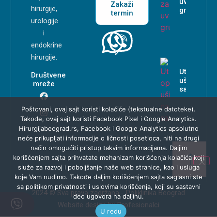
uvećanje
Zakaži
hirurgije,
grudi?
termin
urologije
i
endokrine
hirurgije.
Uticaj oper
Društvene
ušiju na
mreže
samopouz
Poštovani, ovaj sajt koristi kolačiće (tekstualne datoteke).
Takođe, ovaj sajt koristi Facebook Pixel i Google Analytics.
Hirurgijabeograd.rs, Facebook i Google Analytics apsolutno
neće prikupljati informacije o ličnosti posetioca, niti na drugi
način omogućiti pristup takvim informacijama. Daljim
korišćenjem sajta prihvatate mehanizam korišćenja kolačića koji
služe za razvoj i poboljšanje naše web stranice, kao i usluga
koje Vam nudimo. Takođe daljim korišćenjem sajta saglasni ste
sa politikom privatnosti i uslovima korišćenja, koji su sastavni
2024 © Sva prava zadržana - Poliklinika Beograd
deo ugovora na daljinu.
Website design by Profesionalci
U redu