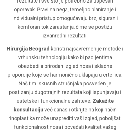
rezultate i sve što je potrebno za uspešan
oporavak. Pravilna nega, temeljno planiranje i
individualni pristup omogućavaju brz, siguran i
komforan tok zarastanja, čime se postižu
izvanredni rezultati.
Hirurgija Beograd
koristi najsavremenije metode i
vrhunsku tehnologiju kako bi pacijentima
obezbedila prirodan izgled nosa i skladne
proporcije koje se harmonično uklapaju u crte lica.
Naš tim iskusnih stručnjaka posvećen je
postizanju dugotrajnih rezultata koji ispunjavaju i
estetske i funkcionalne zahteve.
Zakažite
konsultaciju
već danas i otkrijte na koji način
rinoplastika može unaprediti vaš izgled, poboljšati
funkcionalnost nosa i povećati kvalitet vašeg