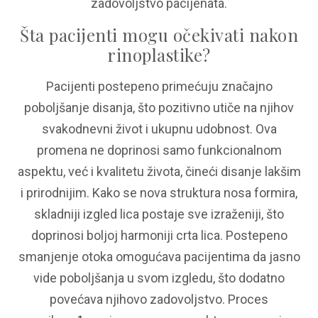
zadovoljstvo pacijenata.
Šta pacijenti mogu očekivati nakon
rinoplastike?
Pacijenti postepeno primećuju značajno
poboljšanje disanja, što pozitivno utiče na njihov
svakodnevni život i ukupnu udobnost. Ova
promena ne doprinosi samo funkcionalnom
aspektu, već i kvalitetu života, čineći disanje lakšim
i prirodnijim. Kako se nova struktura nosa formira,
skladniji izgled lica postaje sve izraženiji, što
doprinosi boljoj harmoniji crta lica. Postepeno
smanjenje otoka omogućava pacijentima da jasno
vide poboljšanja u svom izgledu, što dodatno
povećava njihovo zadovoljstvo. Proces