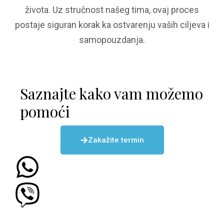
života. Uz stručnost našeg tima, ovaj proces
postaje siguran korak ka ostvarenju vaših ciljeva i
samopouzdanja.
Saznajte kako vam možemo
pomoći
Zakažite termin