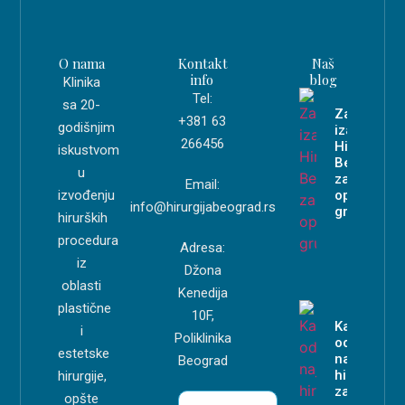
O nama
Kontakt
Naš
info
blog
Klinika
Tel:
sa 20-
Zašto
+381 63
godišnjim
izabrati
266456
Hirurgiju
iskustvom
Beograd
u
za
Email:
izvođenju
operaciju
info@hirurgijabeograd.rs
grudi?
hirurških
procedura
Adresa:
iz
Džona
oblasti
Kenedija
plastične
10F,
Kako
i
Poliklinika
odabrati
estetske
najboljeg
Beograd
hirurga
hirurgije,
za
opšte