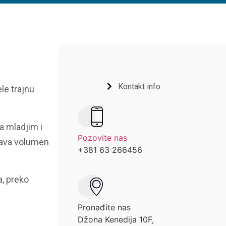
Kontakt info
le trajnu
a mladjim i
Pozovite nas
šava volumen
+381 63 266456
a, preko
Pronađite nas
Džona Kenedija 10F,