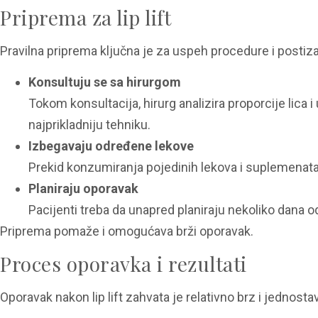
Priprema za lip lift
Pravilna priprema ključna je za uspeh procedure i postizan
Konsultuju se sa hirurgom
Tokom konsultacija, hirurg analizira proporcije lica 
najprikladniju tehniku.
Izbegavaju određene lekove
Prekid konzumiranja pojedinih lekova i suplemenata
Planiraju oporavak
Pacijenti treba da unapred planiraju nekoliko dana o
Priprema pomaže i omogućava brži oporavak.
Proces oporavka i rezultati
Oporavak nakon lip lift zahvata je relativno brz i jednost