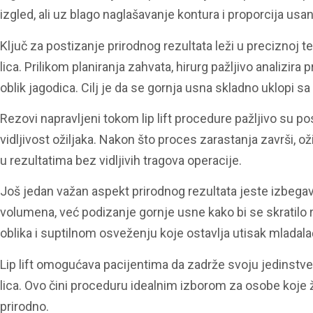
izgled, ali uz blago naglašavanje kontura i proporcija usan
Ključ za postizanje prirodnog rezultata leži u preciznoj t
lica. Prilikom planiranja zahvata, hirurg pažljivo analizira
oblik jagodica. Cilj je da se gornja usna skladno uklopi s
Rezovi napravljeni tokom lip lift procedure pažljivo su p
vidljivost ožiljaka. Nakon što proces zarastanja završi, 
u rezultatima bez vidljivih tragova operacije.
Još jedan važan aspekt prirodnog rezultata jeste izbegava
volumena, već podizanje gornje usne kako bi se skratilo
oblika i suptilnom osveženju koje ostavlja utisak mladala
Lip lift omogućava pacijentima da zadrže svoju jedinstv
lica. Ovo čini proceduru idealnim izborom za osobe koje ž
prirodno.