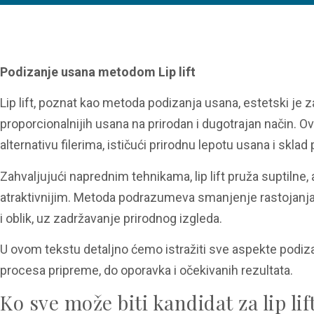
Podizanje usana metodom Lip lift
Lip lift, poznat kao metoda podizanja usana, estetski je z
proporcionalnijih usana na prirodan i dugotrajan način.
alternativu filerima, ističući prirodnu lepotu usana i sklad 
Zahvaljujući naprednim tehnikama, lip lift pruža suptilne,
atraktivnijim. Metoda podrazumeva smanjenje rastojanja
i oblik, uz zadržavanje prirodnog izgleda.
U ovom tekstu detaljno ćemo istražiti sve aspekte podiza
procesa pripreme, do oporavka i očekivanih rezultata.
Ko sve može biti kandidat za lip lif