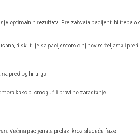
je optimalnih rezultata. Pre zahvata pacijenti bi trebalo 
i usana, diskutuje sa pacijentom o njihovim željama i pred
 na predlog hirurga
dmora kako bi omogućili pravilno zarastanje.
avan. Većina pacijenata prolazi kroz sledeće faze: