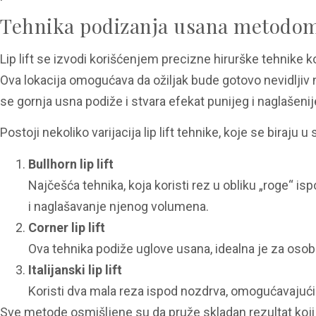
Tehnika podizanja usana metodom l
Lip lift se izvodi korišćenjem precizne hirurške tehnike 
Ova lokacija omogućava da ožiljak bude gotovo nevidljiv
se gornja usna podiže i stvara efekat punijeg i naglašenij
Postoji nekoliko varijacija lip lift tehnike, koje se biraju
Bullhorn lip lift
Najčešća tehnika, koja koristi rez u obliku „roge
i naglašavanje njenog volumena.
Corner lip lift
Ova tehnika podiže uglove usana, idealna je za osobe
Italijanski lip lift
Koristi dva mala reza ispod nozdrva, omogućavajuć
Sve metode osmišljene su da pruže skladan rezultat koji n