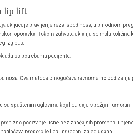
ip lift
koja uključuje pravljenje reza ispod nosa, u prirodnom pre
 nakon oporavka. Tokom zahvata uklanja se mala količina 
eg izgleda.
 u skladu sa potrebama pacijenta:
“ ispod nosa. Ova metoda omogućava ravnomerno podizanje
 sa spuštenim uglovima koji licu daju strožiji ili umoran i
i precizno podizanje usne bez značajnih promena u njeno
aglašava proporcije lica i prirodan izgled usana.