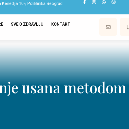
 Kenedija 10F, Poliklinika Beograd
RE
SVE O ZDRAVLJU
KONTAKT
nje usana metodom L