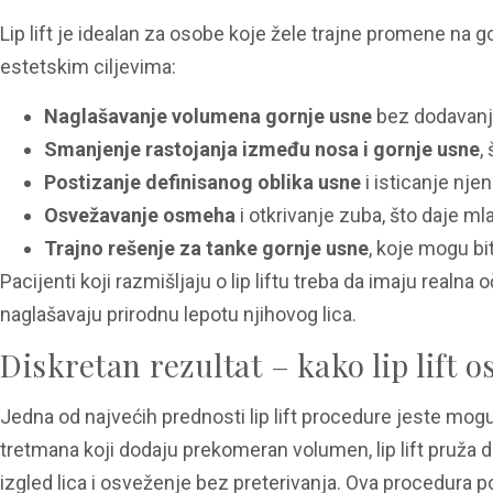
Lip lift je idealan za osobe koje žele trajne promene na 
estetskim ciljevima:
Naglašavanje volumena gornje usne
bez dodavanja 
Smanjenje rastojanja između nosa i gornje usne
,
Postizanje definisanog oblika usne
i isticanje njen
Osvežavanje osmeha
i otkrivanje zuba, što daje mla
Trajno rešenje za tanke gornje usne
, koje mogu bit
Pacijenti koji razmišljaju o lip liftu treba da imaju realn
naglašavaju prirodnu lepotu njihovog lica.
Diskretan rezultat – kako lip lift 
Jedna od najvećih prednosti lip lift procedure jeste moguć
tretmana koji dodaju prekomeran volumen, lip lift pruža
izgled lica i osveženje bez preterivanja. Ova procedura po