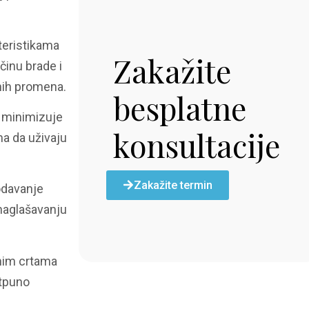
kteristikama
Zakažite
ičinu brade i
dnih promena.
besplatne
e minimizuje
konsultacije
ma da uživaju
Zakažite termin
dodavanje
 naglašavanju
lnim crtama
otpuno