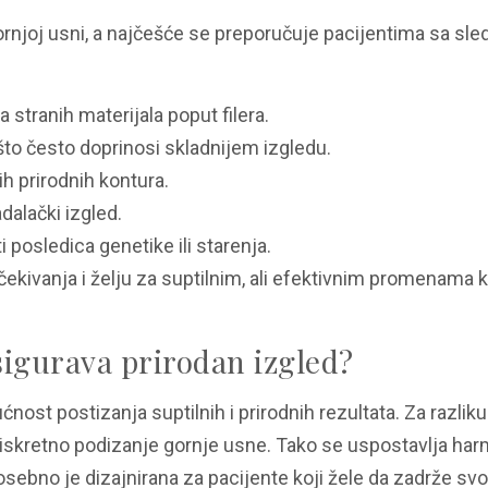
gornjoj usni, a najčešće se preporučuje pacijentima sa sl
stranih materijala poput filera.
 što često doprinosi skladnijem izgledu.
ih prirodnih kontura.
dalački izgled.
i posledica genetike ili starenja.
a očekivanja i želju za suptilnim, ali efektivnim promenama 
osigurava prirodan izgled?
nost postizanja suptilnih i prirodnih rezultata. Za razlik
 diskretno podizanje gornje usne. Tako se uspostavlja ha
sebno je dizajnirana za pacijente koji žele da zadrže svoj