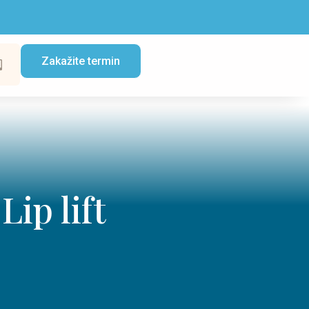
Zakažite termin
ip lift