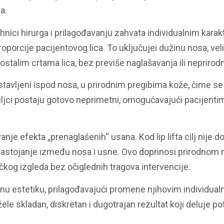
a.
ehnici hirurga i prilagođavanju zahvata individualnim kara
 proporcije pacijentovog lica. To uključujei dužinu nosa, vel
a ostalim crtama lica, bez previše naglašavanja ili nepriro
ostavljeni ispod nosa, u prirodnim pregibima kože, čime s
ožiljci postaju gotovo neprimetni, omogućavajući pacijenti
nje efekta „prenaglašenih“ usana. Kod lip lifta cilj nije 
 rastojanje između nosa i usne. Ovo doprinosi prirodnom
čkog izgleda bez očiglednih tragova intervencije.
enu estetiku, prilagođavajući promene njihovim individua
ele skladan, diskretan i dugotrajan rezultat koji deluje p