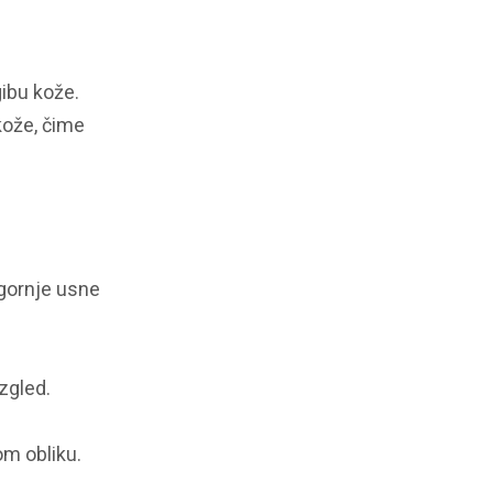
gibu kože.
kože, čime
 gornje usne
zgled.
m obliku.