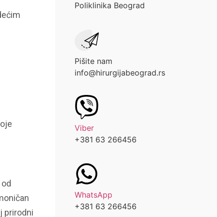
Poliklinika Beograd
edećim
Pišite nam
info@hirurgijabeograd.rs
koje
Viber
+381 63 266456
u od
WhatsApp
rmoničan
+381 63 266456
 prirodni