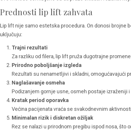
Prednosti lip lift zahvata
Lip lift nije samo estetska procedura. On donosi brojne 
uključuju:
Trajni rezultati
Za razliku od filera, lip lift pruža dugotrajne prome
Prirodno poboljšanje izgleda
Rezultati su nenametljivi i skladni, omogućavajući p
Naglašavanje osmeha
Podizanjem gornje usne, osmeh postaje izraženiji i do
Kratak period oporavka
Većina pacijenata vraća se svakodnevnim aktivnosti
Minimalan rizik i diskretan ožiljak
Rez se nalazi u prirodnom pregibu ispod nosa, što o