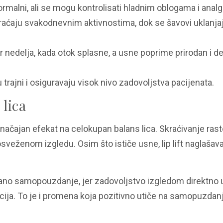
ormalni, ali se mogu kontrolisati hladnim oblogama i analg
vraćaju svakodnevnim aktivnostima, dok se šavovi uklanjaj
ar nedelja, kada otok splasne, a usne poprime prirodan i d
u trajni i osiguravaju visok nivo zadovoljstva pacijenata.
 lica
značajan efekat na celokupan balans lica. Skraćivanje rast
sveženom izgledu. Osim što ističe usne, lip lift naglašav
ano samopouzdanje, jer zadovoljstvo izgledom direktno u
macija. To je i promena koja pozitivno utiče na samopuzdanj