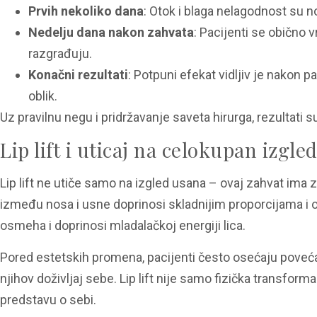
Prvih nekoliko dana
: Otok i blaga nelagodnost su n
Nedelju dana nakon zahvata
: Pacijenti se obično 
razgrađuju.
Konačni rezultati
: Potpuni efekat vidljiv je nakon p
oblik.
Uz pravilnu negu i pridržavanje saveta hirurga, rezultati s
Lip lift i uticaj na celokupan izgled
Lip lift ne utiče samo na izgled usana – ovaj zahvat ima 
između nosa i usne doprinosi skladnijim proporcijama i o
osmeha i doprinosi mladalačkoj energiji lica.
Pored estetskih promena, pacijenti često osećaju poveć
njihov doživljaj sebe. Lip lift nije samo fizička transfor
predstavu o sebi.