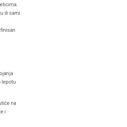
eticima.
u ili sami
efinisan
ojanja
a lepotu
tiče na
e i