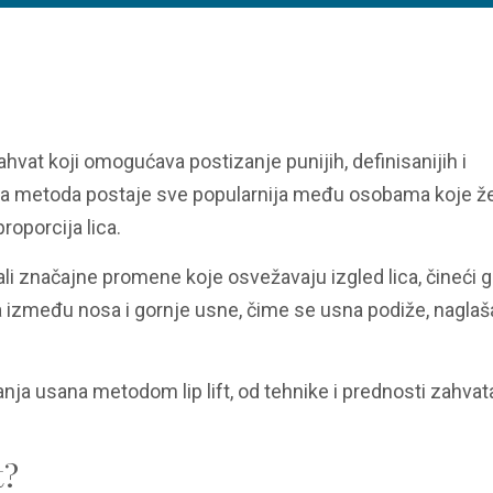
ahvat koji omogućava postizanje punijih, definisanijih i
 Ova metoda postaje sve popularnija među osobama koje že
proporcija lica.
 ali značajne promene koje osvežavaju izgled lica, čineći g
 između nosa i gornje usne, čime se usna podiže, nagla
nja usana metodom lip lift, od tehnike i prednosti zahvat
t?