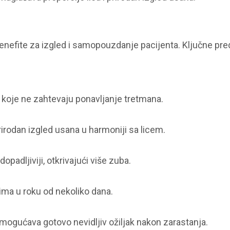
benefite za izgled i samopouzdanje pacijenta. Ključne pre
ne koje ne zahtevaju ponavljanje tretmana.
rirodan izgled usana u harmoniji sa licem.
padljiviji, otkrivajući više zuba.
ma u roku od nekoliko dana.
mogućava gotovo nevidljiv ožiljak nakon zarastanja.