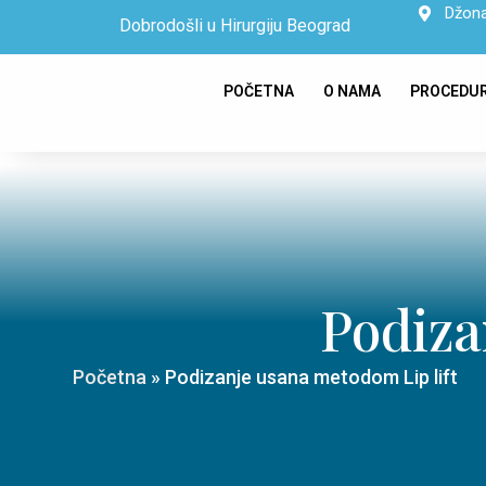
Džona
Dobrodošli u Hirurgiju Beograd
POČETNA
O NAMA
PROCEDU
Podiza
Početna
»
Podizanje usana metodom Lip lift