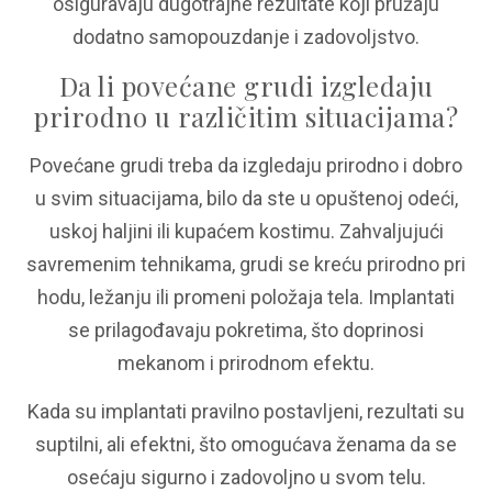
osiguravaju dugotrajne rezultate koji pružaju
dodatno samopouzdanje i zadovoljstvo.
Da li povećane grudi izgledaju
prirodno u različitim situacijama?
Povećane grudi treba da izgledaju prirodno i dobro
u svim situacijama, bilo da ste u opuštenoj odeći,
uskoj haljini ili kupaćem kostimu. Zahvaljujući
savremenim tehnikama, grudi se kreću prirodno pri
hodu, ležanju ili promeni položaja tela. Implantati
se prilagođavaju pokretima, što doprinosi
mekanom i prirodnom efektu.
Kada su implantati pravilno postavljeni, rezultati su
suptilni, ali efektni, što omogućava ženama da se
osećaju sigurno i zadovoljno u svom telu.