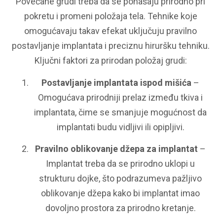
Povećane grudi treba da se ponašaju prirodno pri
pokretu i promeni položaja tela. Tehnike koje
omogućavaju takav efekat uključuju pravilno
postavljanje implantata i preciznu hiruršku tehniku.
Ključni faktori za prirodan položaj grudi:
Postavljanje implantata ispod mišića
–
Omogućava prirodniji prelaz između tkiva i
implantata, čime se smanjuje mogućnost da
implantati budu vidljivi ili opipljivi.
Pravilno oblikovanje džepa za implantat
–
Implantat treba da se prirodno uklopi u
strukturu dojke, što podrazumeva pažljivo
oblikovanje džepa kako bi implantat imao
dovoljno prostora za prirodno kretanje.