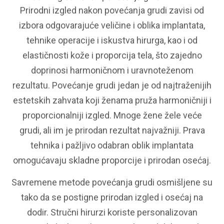
Prirodni izgled nakon povećanja grudi zavisi od
izbora odgovarajuće veličine i oblika implantata,
tehnike operacije i iskustva hirurga, kao i od
elastičnosti kože i proporcija tela, što zajedno
doprinosi harmoničnom i uravnoteženom
rezultatu.
Povećanje grudi jedan je od najtraženijih
estetskih zahvata koji ženama pruža harmoničniji i
proporcionalniji izgled. Mnoge žene žele veće
grudi, ali im je prirodan rezultat najvažniji. Prava
tehnika i pažljivo odabran oblik implantata
omogućavaju skladne proporcije i prirodan osećaj.
Savremene metode povećanja grudi osmišljene su
tako da se postigne prirodan izgled i osećaj na
dodir. Stručni hirurzi koriste personalizovan