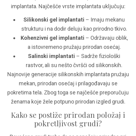
implantata. Najčešće vrste implantata uključuju:
Silikonski gel implantati
– Imaju mekanu
strukturu i na dodir deluju kao prirodno tkivo.
Kohenzivni gel implantati
– Održavaju oblik,
a istovremeno pružaju prirodan osećaj.
Salinski implantati
– Sadrže fiziološki
rastvor, ali su nešto čvršći od silikonskih.
Najnovije generacije silikonskih implantata pružaju
mekan, prirodan osećaj i prilagođavaju se
pokretima tela. Zbog toga se najčešće preporučuju
ženama koje žele potpuno prirodan izgled grudi.
Kako se postiže prirodan položaj i
pokretljivost grudi?