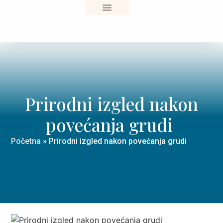
Sve o zdravlju
Prirodni izgled nakon
povećanja grudi
Početna
»
Prirodni izgled nakon povećanja grudi