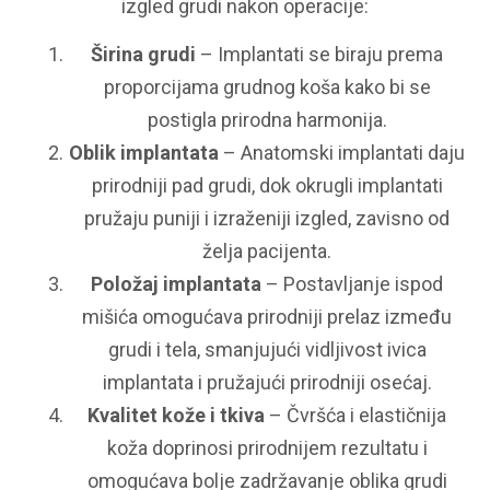
izgled grudi nakon operacije:
Širina grudi
– Implantati se biraju prema
proporcijama grudnog koša kako bi se
postigla prirodna harmonija.
Oblik implantata
– Anatomski implantati daju
prirodniji pad grudi, dok okrugli implantati
pružaju puniji i izraženiji izgled, zavisno od
želja pacijenta.
Položaj implantata
– Postavljanje ispod
mišića omogućava prirodniji prelaz između
grudi i tela, smanjujući vidljivost ivica
implantata i pružajući prirodniji osećaj.
Kvalitet kože i tkiva
– Čvršća i elastičnija
koža doprinosi prirodnijem rezultatu i
omogućava bolje zadržavanje oblika grudi