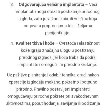
Odgovarajuća veličina implantata
– Veći
implantati mogu otežati postizanje prirodnog
izgleda, zato je važno izabrati veličinu koja
odgovara proporcijama tela i željama
pacijentkinje.
Kvalitet tkiva i kože
– Čvrstoća i elastičnost
kože igraju značajnu ulogu u postizanju
prirodnog izgleda, jer koža treba da podrži
implantate i omogući im prirodno kretanje.
Uz pažljivo planiranje i odabir tehnika, grudi nakon
operacije izgledaju mekano, pokretno i potpuno
prirodno. Pravilno postavljeni implantati
omogućavaju prirodne pokrete pri svakodnevnim
aktivnostima, poput hodanja, savijanja ili podizanja