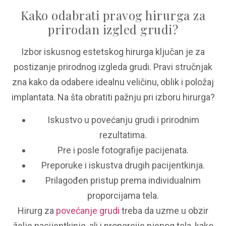
Kako odabrati pravog hirurga za
prirodan izgled grudi?
Izbor iskusnog estetskog hirurga ključan je za
postizanje prirodnog izgleda grudi. Pravi stručnjak
zna kako da odabere idealnu veličinu, oblik i položaj
implantata. Na šta obratiti pažnju pri izboru hirurga?
Iskustvo u povećanju grudi i prirodnim
rezultatima.
Pre i posle fotografije pacijenata.
Preporuke i iskustva drugih pacijentkinja.
Prilagođen pristup prema individualnim
proporcijama tela.
Hirurg za
povećanje grudi
treba da uzme u obzir
želje pacijentkinje, ali i proporcije njenog tela, kako