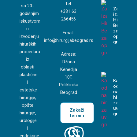
Tel:
sa 20-
Zašto
+381 63
godišnjim
izabrati
266456
Hirurgiju
iskustvom
Beograd
u
za
Email:
izvođenju
operaciju
info@hirurgijabeograd.rs
grudi?
hirurških
procedura
Adresa:
iz
Džona
oblasti
Kenedija
plastične
10F,
Kako
i
Poliklinika
odabrati
estetske
najboljeg
Beograd
hirurga
hirurgije,
za
opšte
uvećanje
Zakaži
hirurgije,
grudi?
termin
urologije
i
endokrine