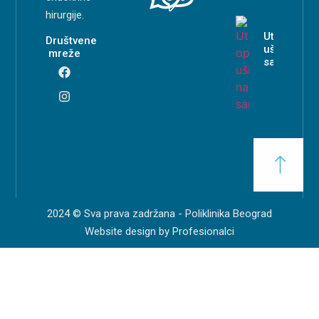
hirurgije.
Uticaj oper
Društvene
ušiju na
mreže
samopouz
2024 © Sva prava zadržana - Poliklinika Beograd
Website design by Profesionalci