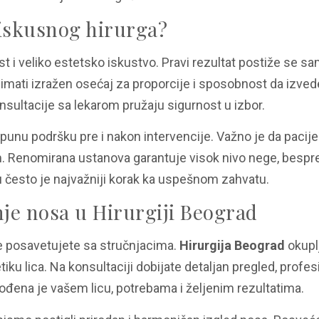
 iskusnog hirurga?
t i veliko estetsko iskustvo. Pravi rezultat postiže se s
a imati izražen osećaj za proporcije i sposobnost da izv
onsultacije sa lekarom pružaju sigurnost u izbor.
punu podršku pre i nakon intervencije. Važno je da pacije
im. Renomirana ustanova garantuje visok nivo nege, besp
gu često je najvažniji korak ka uspešnom zahvatu.
nje nosa u Hirurgiji Beograd
e posavetujete sa stručnjacima.
Hirurgija Beograd
okupl
tiku lica. Na konsultaciji dobijate detaljan pregled, profe
gođena je vašem licu, potrebama i željenim rezultatima.