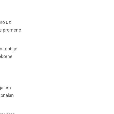
amo uz
ede promene
nt dobije
rekorne
ja tim
sionalan