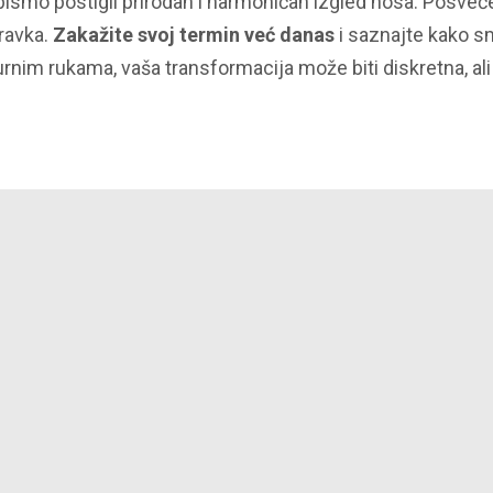
 bismo postigli prirodan i harmoničan izgled nosa. Posve
ravka.
Zakažite svoj termin već danas
i saznajte kako s
rnim rukama, vaša transformacija može biti diskretna, al