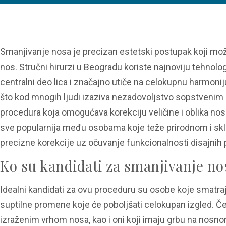
Smanjivanje nosa je precizan estetski postupak koji može 
nos. Stručni hirurzi u Beogradu koriste najnoviju tehnologi
centralni deo lica i značajno utiče na celokupnu harmoniju
što kod mnogih ljudi izaziva nezadovoljstvo sopstvenim 
procedura koja omogućava korekciju veličine i oblika nosa
sve popularnija među osobama koje teže prirodnom i sk
precizne korekcije uz očuvanje funkcionalnosti disajnih p
Ko su kandidati za smanjivanje no
Idealni kandidati za ovu proceduru su osobe koje smatraju
suptilne promene koje će poboljšati celokupan izgled. Če
izraženim vrhom nosa, kao i oni koji imaju grbu na nosno