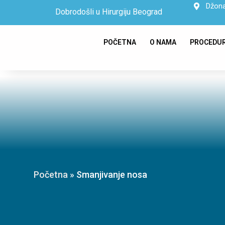
Džona
Dobrodošli u Hirurgiju Beograd
POČETNA
O NAMA
PROCEDU
Početna
»
Smanjivanje nosa