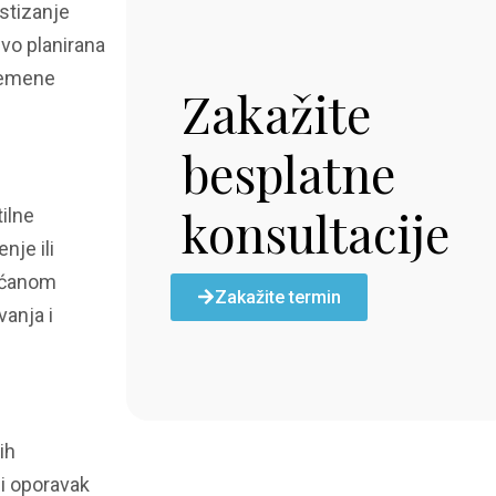
ostizanje
ivo planirana
vremene
Zakažite
besplatne
konsultacije
tilne
nje ili
većanom
Zakažite termin
anja i
ih
ni oporavak