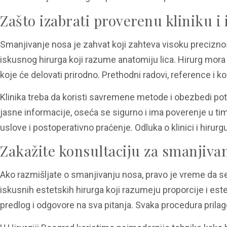
Zašto izabrati proverenu kliniku i
Smanjivanje nosa je zahvat koji zahteva visoku preciznos
iskusnog hirurga koji razume anatomiju lica. Hirurg mor
koje će delovati prirodno. Prethodni radovi, reference i k
Klinika treba da koristi savremene metode i obezbedi pot
jasne informacije, oseća se sigurno i ima poverenje u t
uslove i postoperativno praćenje. Odluka o klinici i hirur
Zakažite konsultaciju za smanjiva
Ako razmišljate o smanjivanju nosa, pravo je vreme da s
iskusnih estetskih hirurga koji razumeju proporcije i este
predlog i odgovore na sva pitanja. Svaka procedura prila