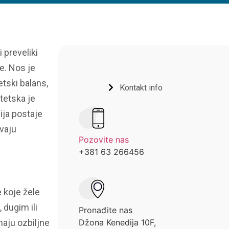
 preveliki
te.
Nos je
etski balans,
Kontakt info
tetska je
ija postaje
vaju
Pozovite nas
+381 63 266456
e koje žele
 dugim ili
Pronađite nas
maju ozbiljne
Džona Kenedija 10F,