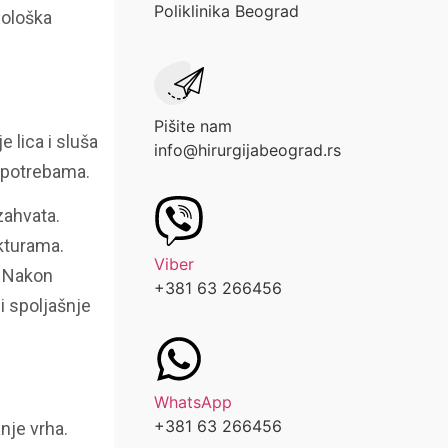
Poliklinika Beograd
hološka
Pišite nam
 lica i sluša
info@hirurgijabeograd.rs
m potrebama.
zahvata.
ukturama.
Viber
. Nakon
+381 63 266456
i spoljašnje
WhatsApp
+381 63 266456
nje vrha.