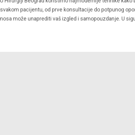
U Hirurgiji Beograd koristimo najmodernije tehnike kako
svakom pacijentu, od prve konsultacije do potpunog opo
nosa može unaprediti vaš izgled i samopouzdanje. U sigu