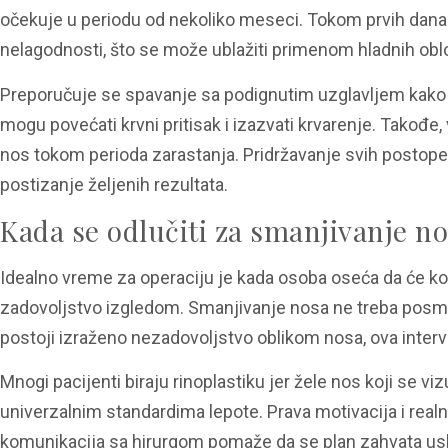
očekuje u periodu od nekoliko meseci. Tokom prvih dana 
nelagodnosti, što se može ublažiti primenom hladnih obl
Preporučuje se spavanje sa podignutim uzglavljem kako bi
mogu povećati krvni pritisak i izazvati krvarenje. Takođe,
nos tokom perioda zarastanja. Pridržavanje svih postoper
postizanje željenih rezultata.​
Kada se odlučiti za smanjivanje n
Idealno vreme za operaciju je kada osoba oseća da će ko
zadovoljstvo izgledom. Smanjivanje nosa ne treba posmat
postoji izraženo nezadovoljstvo oblikom nosa, ova interv
Mnogi pacijenti biraju rinoplastiku jer žele nos koji se vi
univerzalnim standardima lepote. Prava motivacija i realn
komunikacija sa hirurgom pomaže da se plan zahvata us