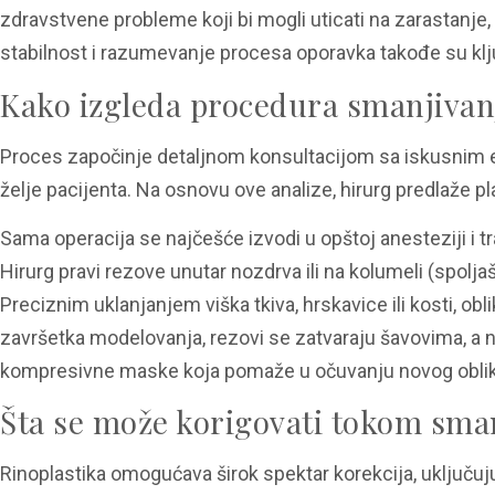
zdravstvene probleme koji bi mogli uticati na zarastanje,
stabilnost i razumevanje procesa oporavka takođe su klju
Kako izgleda procedura smanjivan
Proces započinje detaljnom konsultacijom sa iskusnim est
želje pacijenta. Na osnovu ove analize, hirurg predlaže p
Sama operacija se najčešće izvodi u opštoj anesteziji i t
Hirurg pravi rezove unutar nozdrva ili na kolumeli (spol
Preciznim uklanjanjem viška tkiva, hrskavice ili kosti, obl
završetka modelovanja, rezovi se zatvaraju šavovima, a 
kompresivne maske koja pomaže u očuvanju novog oblika
Šta se može korigovati tokom sma
Rinoplastika omogućava širok spektar korekcija, uključujuć