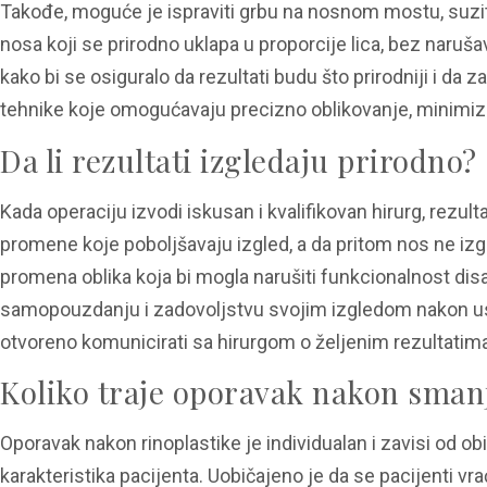
Takođe, moguće je ispraviti grbu na nosnom mostu, suziti n
nosa koji se prirodno uklapa u proporcije lica, bez naruša
kako bi se osiguralo da rezultati budu što prirodniji i da
tehnike koje omogućavaju precizno oblikovanje, minimizira
Da li rezultati izgledaju prirodno?
Kada operaciju izvodi iskusan i kvalifikovan hirurg, rezultat
promene koje poboljšavaju izgled, a da pritom nos ne izgl
promena oblika koja bi mogla narušiti funkcionalnost disa
samopouzdanju i zadovoljstvu svojim izgledom nakon uspe
otvoreno komunicirati sa hirurgom o željenim rezultatima
Koliko traje oporavak nakon sman
Oporavak nakon rinoplastike je individualan i zavisi od obi
karakteristika pacijenta. Uobičajeno je da se pacijenti 