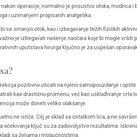
nakon operacije, normalno je prisustvo otoka, modrica i 
oga i uzimanjem propisanih analgetika.
 se smanjio otok, kao i izbegavanje težih fizičkih aktivn
 važno je izbegavati nošenje naočara koje bi mogle vršiti p
ativnih uputstava hirurga ključno je za uspešan oporavak
osa?
rekcija pozitivno uticati na njeno samopouzdanje i opšte
rati kao drastičnu promenu, već kao usklađivanje crta li
encija može doneti veliko olakšanje.
zuelno ne ističe. Cilj je sklad sa ostatkom lica, a ne savr
a očekivanja ključ su za zadovoljstvo rezultatima. Iskren
kladi sa željama i mogućnostima.