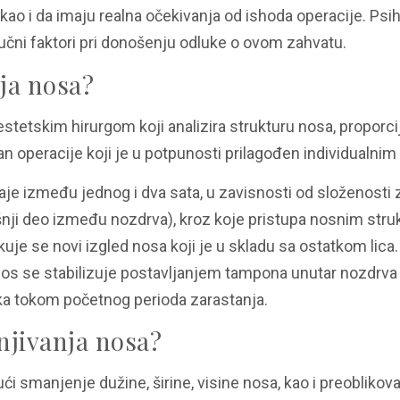
 kao i da imaju realna očekivanja od ishoda operacije. Psi
čni faktori pri donošenju odluke o ovom zahvatu.​
ja nosa?
etskim hirurgom koji analizira strukturu nosa, proporcije
lan operacije koji je u potpunosti prilagođen individualni
raje između jednog i dva sata, u zavisnosti od složenosti 
jašnji deo između nozdrva), kroz koje pristupa nosnim str
ikuje se novi izgled nosa koji je u skladu sa ostatkom lica
nos se stabilizuje postavljanjem tampona unutar nozdrva 
 tokom početnog perioda zarastanja.​
njivanja nosa?
i smanjenje dužine, širine, visine nosa, kao i preoblikova