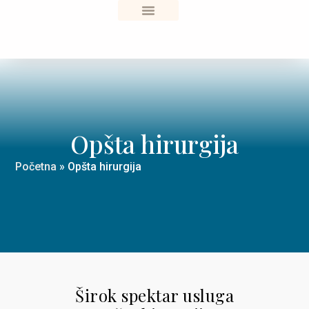
Sve o zdravlju
Opšta hirurgija
Početna
»
Opšta hirurgija
Širok spektar usluga