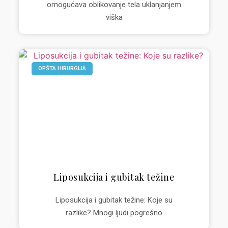
omogućava oblikovanje tela uklanjanjem
viška
OPŠTA HIRURGIJA
Liposukcija i gubitak težine
Liposukcija i gubitak težine: Koje su
razlike? Mnogi ljudi pogrešno