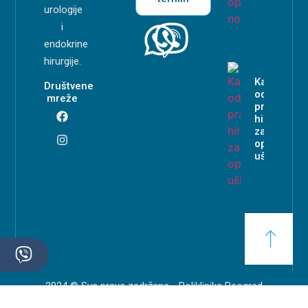
urologije
i
endokrine
hirurgije.
Kako
Društvene
odabrati
mreže
pravog
hirurga
za
operaciju
ušiju?
2024 © Sva prava zadržana - Poliklinika Beograd
Website design by Profesionalci