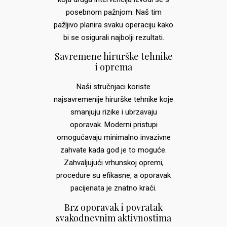
posebnom pažnjom. Naš tim
pažljivo planira svaku operaciju kako
bi se osigurali najbolji rezultati.
Savremene hirurške tehnike
i oprema
Naši stručnjaci koriste
najsavremenije hirurške tehnike koje
smanjuju rizike i ubrzavaju
oporavak. Moderni pristupi
omogućavaju minimalno invazivne
zahvate kada god je to moguće.
Zahvaljujući vrhunskoj opremi,
procedure su efikasne, a oporavak
pacijenata je znatno kraći.
Brz oporavak i povratak
svakodnevnim aktivnostima