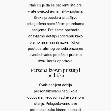
Naš cilj je da se pacijenti što pre
vrate svakodnevnim aktivnostima.
Svaka procedura je pažljivo
prilagođena specifičnim potrebama
pacijenta. Pre same operacije
obavljamo detaljnu pripremu kako
bismo minimizirali rizike. Tokom
postoperativnog perioda pružamo
sveobuhvatnu podršku i pratimo
svaki korak oporavka.
Personalizovan pristup i
podrška
Svaki pacijent dobija
personalizovanu negu koja
odgovara njegovom zdravstvenom
stanju. Prilagođavamo sve
procedure kako bismo osigurali