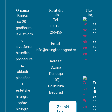
O nama
Kontakt
Naš
info
blog
Klinika
Tel:
sa 20-
Kako
+381 63
godišnjim
odabrati
266456
pravog
iskustvom
hirurga
u
za
Email:
izvođenju
zatezanje
info@hirurgijabeograd.rs
lica?
hirurških
procedura
Adresa:
iz
Džona
oblasti
Kenedija
plastične
10F,
Zašto
i
Poliklinika
izabrati
estetske
Hirurgiju
Beograd
Beograd
hirurgije,
za
opšte
operaciju
Zakaži
hirurgije,
nosa?
termin