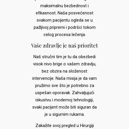
maksimalnu bezbednost i
efikasnost. Naša posvećenost
svakom pacijentu ogleda se u
pažljivoj pripremi i podršci tokom
celog procesa lečenja.
Vaše zdravlje je naš prioritet
Naš stručni tim je tu da obezbedi
visok nivo brige o vašem zdravlju,
bez obzira na složenost
intervencije. Naša misija je da vam
pružimo sve što je potrebno za
uspešan oporavak. Zahvaljujući
iskustvu i modernoj tehnologiji,
svaki pacijent može biti siguran da
je u sigurnim rukama.
Zakažite svoj pregled u Hirurgiji