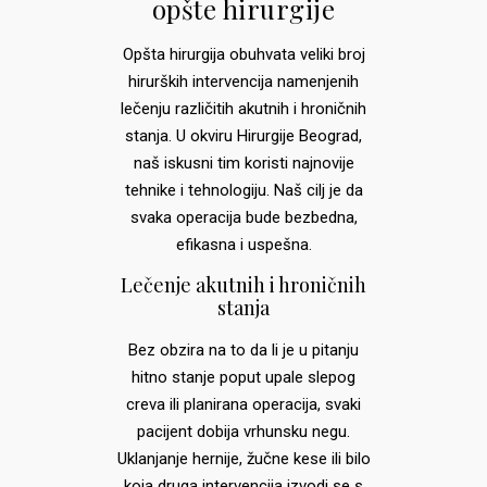
opšte hirurgije
Opšta hirurgija obuhvata veliki broj
hirurških intervencija namenjenih
lečenju različitih akutnih i hroničnih
stanja. U okviru Hirurgije Beograd,
naš iskusni tim koristi najnovije
tehnike i tehnologiju. Naš cilj je da
svaka operacija bude bezbedna,
efikasna i uspešna.
Lečenje akutnih i hroničnih
stanja
Bez obzira na to da li je u pitanju
hitno stanje poput upale slepog
creva ili planirana operacija, svaki
pacijent dobija vrhunsku negu.
Uklanjanje hernije, žučne kese ili bilo
koja druga intervencija izvodi se s