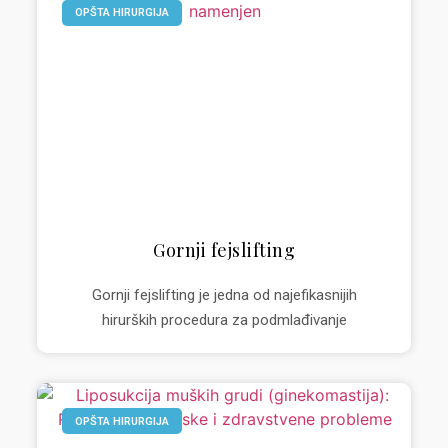
OPŠTA HIRURGIJA
Gornji fejslifting
Gornji fejslifting je jedna od najefikasnijih
hirurških procedura za podmlađivanje
OPŠTA HIRURGIJA